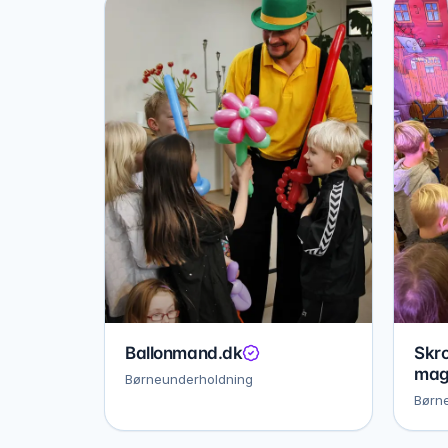
Ballonmand.dk
Skro
mag
Børneunderholdning
Børn