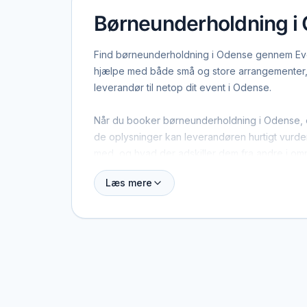
Børneunderholdning i
Find børneunderholdning i Odense gennem Event
hjælpe med både små og store arrangementer, s
leverandør til netop dit event i Odense.
Når du booker børneunderholdning i Odense, er 
de oplysninger kan leverandøren hurtigt vurdere
med, og hvad der adskiller dem fra andre i om
Læs mere
Odense dækker både centrum og omegn, og man
base i Odense, men også specialister fra nabob
en speciel ramme i tankerne.
Kontakten foregår altid direkte mellem dig og
eller provision, og du laver aftalen på egne vi
budget i Odense.