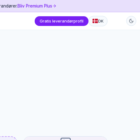
randører.
Bliv Premium Plus
Gratis leverandørprofil
DK