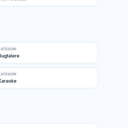
KATEGORI
Bugtalere
KATEGORI
Karaoke