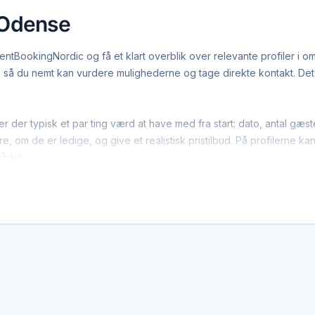
 Odense
BookingNordic og få et klart overblik over relevante profiler i om
å du nemt kan vurdere mulighederne og tage direkte kontakt. Det g
der typisk et par ting værd at have med fra start: dato, antal gæs
, om de er ledige, og give et realistisk pristilbud. På profilerne ka
rådet.
ge børneunderholdning-leverandører arbejder bredt i regionen. 
yer, der gerne dækker området. Det giver flere muligheder, hvis du 
 den enkelte leverandør af børneunderholdning. EventBookingNordic
lkår. Det giver mulighed for at forhandle pris, præcisere leverancen 