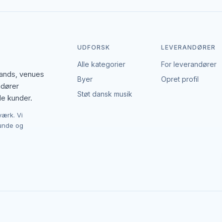
UDFORSK
LEVERANDØRER
Alle kategorier
For leverandører
bands, venues
Byer
Opret profil
ndører
Støt dansk musik
le kunder.
værk. Vi
kunde og