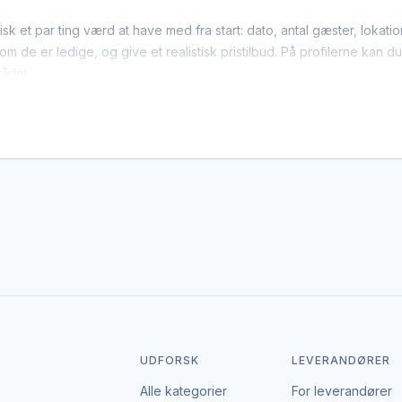
isk et par ting værd at have med fra start: dato, antal gæster, lok
m de er ledige, og give et realistisk pristilbud. På profilerne kan d
rådet.
 casino events-leverandører arbejder bredt i regionen. Det betyd
 gerne dækker området. Det giver flere muligheder, hvis du har en be
den enkelte leverandør af casino events. EventBookingNordic er en 
Det giver mulighed for at forhandle pris, præcisere leverancen og in
UDFORSK
LEVERANDØRER
Alle kategorier
For leverandører