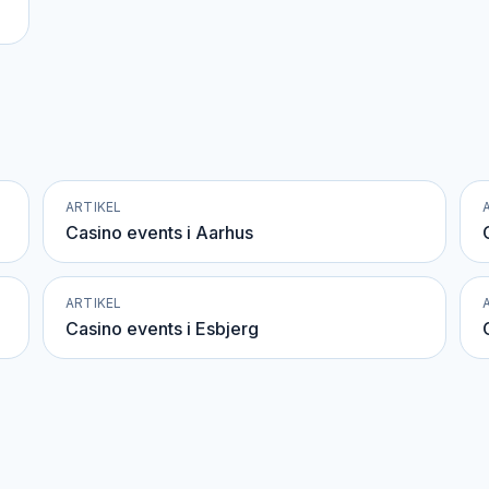
ARTIKEL
Casino events i Aarhus
ARTIKEL
Casino events i Esbjerg