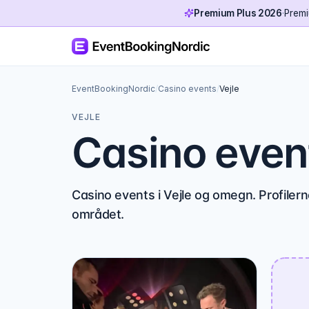
Premium Plus 2026
·
Premi
EventBookingNordic
/
Casino events
/
Vejle
VEJLE
Casino event
Casino events i Vejle og omegn. Profilern
området.