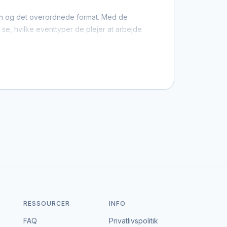
ation og det overordnede format. Med de
u se, hvilke eventtyper de plejer at arbejde
er, at du ikke kun finder dem med base i
stemt stil, et bestemt budget eller en speciel
åben portal – vi tager hverken gebyr eller
dgå en aftale, der passer til både event og
RESSOURCER
INFO
FAQ
Privatlivspolitik