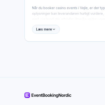
Når du booker casino events i Vejle, er der typ
oplysninger kan leverandøren hurtigt vurdere, o
med, og hvad der adskiller dem fra andre i om
Læs mere
Vejle dækker både centrum og omegn, og mange
Vejle, men også specialister fra nabobyer, der
ramme i tankerne.
Kontakten foregår altid direkte mellem dig og 
provision, og du laver aftalen på egne vilkår. 
budget i Vejle.