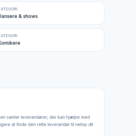
KATEGORI
Dansere & shows
KATEGORI
Komikere
Siden samler leverandører, der kan hjælpe med
re at finde den rette leverandør til netop dit