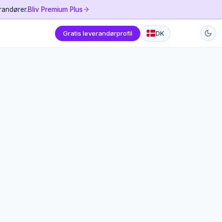
randører.
Bliv Premium Plus
Gratis leverandørprofil
DK