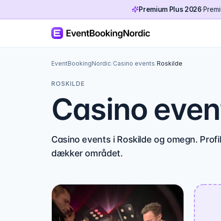
Premium Plus 2026
·
Premi
EventBookingNordic
/
Casino events
/
Roskilde
ROSKILDE
Casino event
Casino events i Roskilde og omegn. Profil
dækker området.