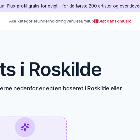
um Plus-profil gratis for evigt – for de første 200 artister og eventleve
Alle kategorier
Underholdning
Venues
Bryllup
Støt dansk musik
s i Roskilde
erne nedenfor er enten baseret i Roskilde eller