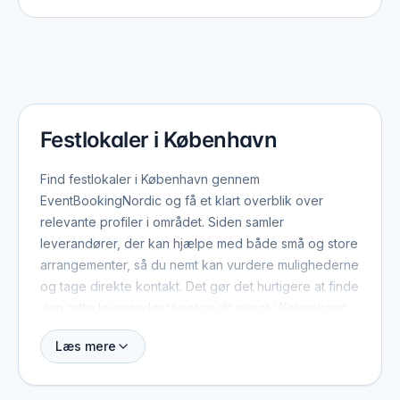
Festlokaler i København
Find festlokaler i København gennem
EventBookingNordic og få et klart overblik over
relevante profiler i området. Siden samler
leverandører, der kan hjælpe med både små og store
arrangementer, så du nemt kan vurdere mulighederne
og tage direkte kontakt. Det gør det hurtigere at finde
den rette leverandør til netop dit event i København.
Læs mere
Når du booker festlokaler i København, er der typisk
et par ting værd at have med fra start: dato, antal
gæster, lokation og det overordnede format. Med de