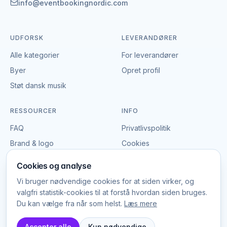
præcisere leverancen og indgå en aftale, der passer
info@eventbookingnordic.com
til både event og budget i København.
UDFORSK
LEVERANDØRER
Alle kategorier
For leverandører
Byer
Opret profil
Støt dansk musik
RESSOURCER
INFO
FAQ
Privatlivspolitik
Brand & logo
Cookies
Vilkår
Cookies og analyse
Vi bruger nødvendige cookies for at siden virker, og
valgfri statistik-cookies til at forstå hvordan siden bruges.
Du kan vælge fra når som helst.
Læs mere
© EventBookingNordic
2026
Platform Labs ApS, CVR 45785025
Accepter alle
Kun nødvendige