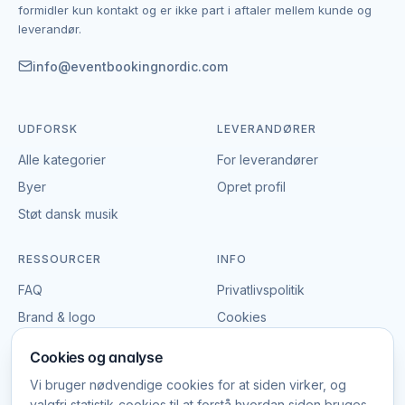
formidler kun kontakt og er ikke part i aftaler mellem kunde og
og du laver aftalen på egne vilkår. Det giver mulighed
leverandør.
for at forhandle pris, præcisere leverancen og indgå
en aftale, der passer til både event og budget i
info@eventbookingnordic.com
København.
UDFORSK
LEVERANDØRER
Alle kategorier
For leverandører
Byer
Opret profil
Støt dansk musik
RESSOURCER
INFO
FAQ
Privatlivspolitik
Brand & logo
Cookies
Vilkår
Cookies og analyse
Vi bruger nødvendige cookies for at siden virker, og
valgfri statistik-cookies til at forstå hvordan siden bruges.