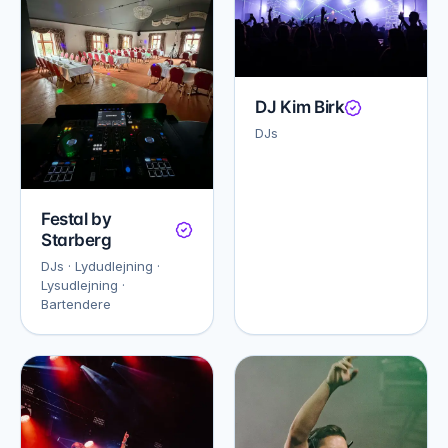
DJ Kim Birk
DJs
Festal by
Starberg
DJs · Lydudlejning ·
Lysudlejning ·
Bartendere