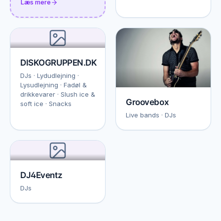
Læs mere
DISKOGRUPPEN.DK
DJs · Lydudlejning ·
Lysudlejning · Fadøl &
drikkevarer · Slush ice &
Groovebox
soft ice · Snacks
Live bands · DJs
DJ4Eventz
DJs