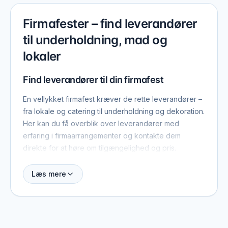
Firmafester – find leverandører
til underholdning, mad og
lokaler
Find leverandører til din firmafest
En vellykket firmafest kræver de rette leverandører –
fra lokale og catering til underholdning og dekoration.
Her kan du få overblik over leverandører med
erfaring i firmaarrangementer og kontakte dem
direkte for at høre om tilgængelighed og pris.
Uanset om du planlægger en intim julefrokost for 20
Læs mere
kolleger eller en stor sommerfest for hele
virksomheden, er der leverandører, der kan hjælpe
med at gøre det til en succes.