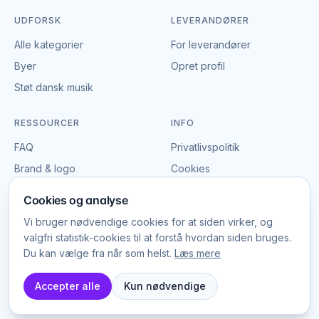
deltagergruppen. Sammenlign underholdere med
UDFORSK
LEVERANDØRER
erfaring fra firmafester og kontakt dem direkte for
Alle kategorier
For leverandører
pris og tilgængelighed.
Byer
Opret profil
Støt dansk musik
Mad og drikke til firmafest
Forplejningen er central for firmafesten. Valget af
RESSOURCER
INFO
madformat – buffet, tre-retters middag, streetfood
FAQ
Privatlivspolitik
eller cocktailreception – sætter rammerne for
stemningen og formalitetsniveauet.
Brand & logo
Cookies
Vilkår
Mange cateringfirmaer og restauranter specialiserer
Cookies og analyse
sig i firmafester og kan levere alt fra levende
Vi bruger nødvendige cookies for at siden virker, og
stationer og food trucks til klassiske gallamiddage.
valgfri statistik-cookies til at forstå hvordan siden bruges.
Afklar tidligt, om der er gæster med allergier eller
Du kan vælge fra når som helst.
Læs mere
© EventBookingNordic
specielle ønsker.
2026
Platform Labs ApS, CVR 45785025
Accepter alle
Kun nødvendige
Hvad koster en firmafest?