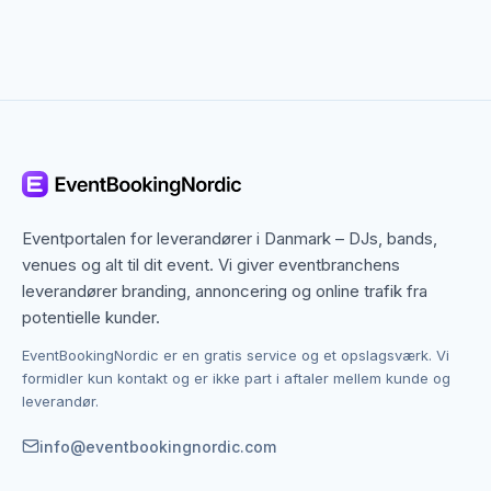
Planlæg firmafesten trin for trin
God planlægning er nøglen til en vellykket firmafest.
Start med at fastlægge dato, antal deltagere og
budget. Derefter kan du søge efter og sammenligne
lokaler, catere, underholdning og evt. aktiviteter.
Fordel gerne ansvaret for de forskellige elementer
blandt kolleger, og sæt klare deadlines for
tilbagemelding fra leverandørerne. Jo tidligere du
Eventportalen for leverandører i Danmark – DJs, bands,
starter, jo bedre valg har du.
venues og alt til dit event. Vi giver eventbranchens
leverandører branding, annoncering og online trafik fra
Underholdning til firmafest
potentielle kunder.
Underholdning sætter tonen for firmafesten og
EventBookingNordic er en gratis service og et opslagsværk. Vi
skaber de gode minder. Populære valg inkluderer DJ
formidler kun kontakt og er ikke part i aftaler mellem kunde og
eller liveband til musik og dans, stand-up komiker til
leverandør.
latter og stemning, eller interaktive aktiviteter som
info@eventbookingnordic.com
quiz og teamspil.
Vælg underholdning, der passer til firmaets kultur og