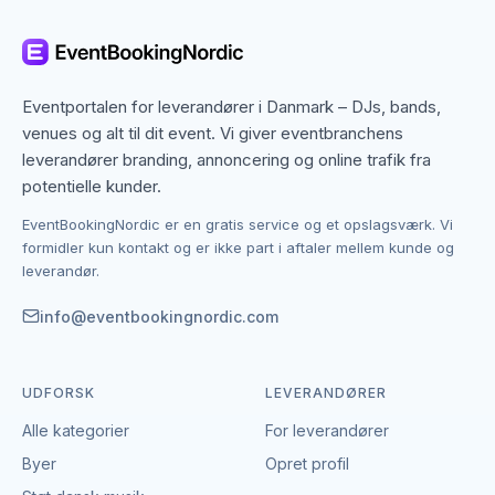
betyder, at du ikke kun finder dem med base i
Odense, men også specialister fra nabobyer, der
gerne dækker området. Det giver flere muligheder,
hvis du har en bestemt stil, et bestemt budget eller en
Eventportalen for leverandører i Danmark – DJs, bands,
speciel ramme i tankerne.
venues og alt til dit event. Vi giver eventbranchens
leverandører branding, annoncering og online trafik fra
Kontakten foregår altid direkte mellem dig og den
potentielle kunder.
enkelte leverandør af firmafest. EventBookingNordic
EventBookingNordic er en gratis service og et opslagsværk. Vi
er en åben portal – vi tager hverken gebyr eller
formidler kun kontakt og er ikke part i aftaler mellem kunde og
provision, og du laver aftalen på egne vilkår. Det
leverandør.
giver mulighed for at forhandle pris, præcisere
leverancen og indgå en aftale, der passer til både
info@eventbookingnordic.com
event og budget i Odense.
UDFORSK
LEVERANDØRER
Alle kategorier
For leverandører
Byer
Opret profil