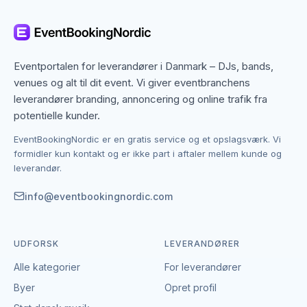
regionen. Det betyder, at du ikke kun finder dem med
base i Aarhus, men også specialister fra nabobyer,
der gerne dækker området. Det giver flere
muligheder, hvis du har en bestemt stil, et bestemt
Eventportalen for leverandører i Danmark – DJs, bands,
budget eller en speciel ramme i tankerne.
venues og alt til dit event. Vi giver eventbranchens
leverandører branding, annoncering og online trafik fra
Kontakten foregår altid direkte mellem dig og den
potentielle kunder.
enkelte leverandør af golf & minigolf.
EventBookingNordic er en gratis service og et opslagsværk. Vi
EventBookingNordic er en åben portal – vi tager
formidler kun kontakt og er ikke part i aftaler mellem kunde og
hverken gebyr eller provision, og du laver aftalen på
leverandør.
egne vilkår. Det giver mulighed for at forhandle pris,
præcisere leverancen og indgå en aftale, der passer
info@eventbookingnordic.com
til både event og budget i Aarhus.
UDFORSK
LEVERANDØRER
Alle kategorier
For leverandører
Byer
Opret profil