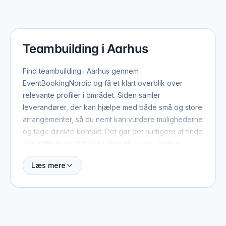
Teambuilding i Aarhus
Find teambuilding i Aarhus gennem
EventBookingNordic og få et klart overblik over
relevante profiler i området. Siden samler
leverandører, der kan hjælpe med både små og store
arrangementer, så du nemt kan vurdere mulighederne
og tage direkte kontakt. Det gør det hurtigere at finde
den rette leverandør til netop dit event i Aarhus.
Læs mere
Når du booker teambuilding i Aarhus, er der typisk et
par ting værd at have med fra start: dato, antal
gæster, lokation og det overordnede format. Med de
oplysninger kan leverandøren hurtigt vurdere, om de
er ledige, og give et realistisk pristilbud. På profilerne