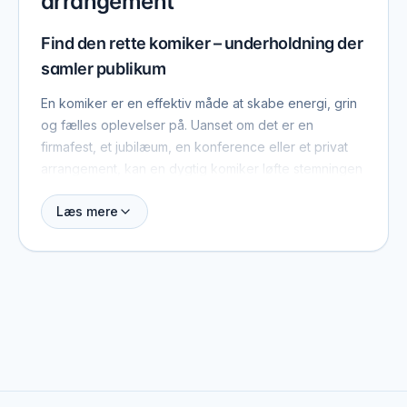
arrangement
Find den rette komiker – underholdning der
samler publikum
En komiker er en effektiv måde at skabe energi, grin
og fælles oplevelser på. Uanset om det er en
firmafest, et jubilæum, en konference eller et privat
arrangement, kan en dygtig komiker løfte stemningen
og give gæsterne noget at tale om længe efter.
Læs mere
Humor fungerer på tværs af grupper og gør det
lettere at samle publikum om en fælles oplevelse.
Her kan du finde og sammenligne komikere, få
overblik over deres stil og erfaring samt kontakte
dem direkte. Det gør det nemt at vælge en komiker,
der passer til dit arrangement og dit publikum.
Komiker til firmaevent – professionel
underholdning med kant