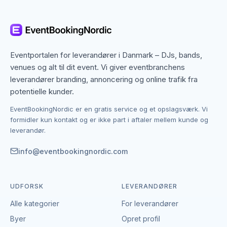
Til firmaarrangementer er en komiker en populær
løsning, fordi det både kan underholde og skabe
sammenhold. En komiker kan tilpasse sit materiale til
Eventportalen for leverandører i Danmark – DJs, bands,
situationen og ramme en tone, der passer til publikum.
venues og alt til dit event. Vi giver eventbranchens
Mange vælger en komiker som indslag efter
leverandører branding, annoncering og online trafik fra
middagen eller som en del af programmet på
potentielle kunder.
konferencer og events. Det giver et naturligt afbræk
EventBookingNordic er en gratis service og et opslagsværk. Vi
og løfter energien i rummet.
formidler kun kontakt og er ikke part i aftaler mellem kunde og
leverandør.
Komiker til fest – skab grin og god stemning
info@eventbookingnordic.com
Til private fester og større arrangementer kan en
komiker være det indslag, der virkelig sætter gang i
stemningen. Humor bryder isen og får gæsterne til at
UDFORSK
LEVERANDØRER
slappe af.
Alle kategorier
For leverandører
Det kan være til fødselsdage, jubilæer eller andre
Byer
Opret profil
begivenheder, hvor du ønsker et underholdende og