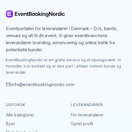
betyder, at du ikke kun finder dem med base i
Esbjerg, men også specialister fra nabobyer, der
gerne dækker området. Det giver flere muligheder,
hvis du har en bestemt stil, et bestemt budget eller en
Eventportalen for leverandører i Danmark – DJs, bands,
speciel ramme i tankerne.
venues og alt til dit event. Vi giver eventbranchens
leverandører branding, annoncering og online trafik fra
Kontakten foregår altid direkte mellem dig og den
potentielle kunder.
enkelte leverandør af komikere. EventBookingNordic
EventBookingNordic er en gratis service og et opslagsværk. Vi
er en åben portal – vi tager hverken gebyr eller
formidler kun kontakt og er ikke part i aftaler mellem kunde og
provision, og du laver aftalen på egne vilkår. Det
leverandør.
giver mulighed for at forhandle pris, præcisere
leverancen og indgå en aftale, der passer til både
info@eventbookingnordic.com
event og budget i Esbjerg.
UDFORSK
LEVERANDØRER
Alle kategorier
For leverandører
Byer
Opret profil