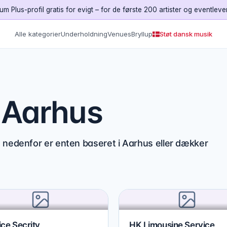
um Plus-profil gratis for evigt – for de første 200 artister og eventleve
Alle kategorier
Underholdning
Venues
Bryllup
Støt dansk musik
i Aarhus
 nedenfor er enten baseret i Aarhus eller dækker
ce Secrity
HK Limousine Service