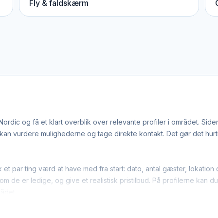
Fly & faldskærm
rdic og få et klart overblik over relevante profiler i området. Sid
n vurdere mulighederne og tage direkte kontakt. Det gør det hurtige
k et par ting værd at have med fra start: dato, antal gæster, lokat
m de er ledige, og give et realistisk pristilbud. På profilerne kan d
rådet.
e limousiner-leverandører arbejder bredt i regionen. Det betyder