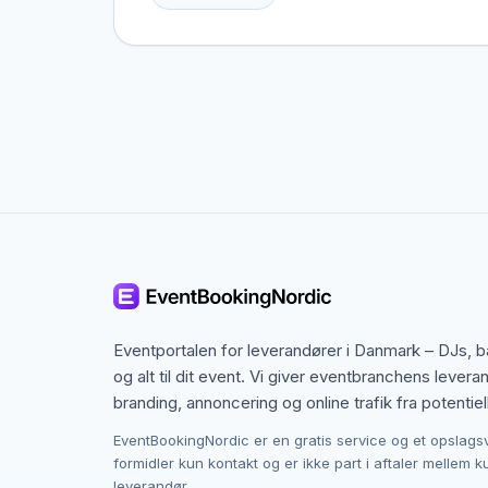
Aarhus, men også specialister fra nabobyer, de
speciel ramme i tankerne.
Kontakten foregår altid direkte mellem dig og 
provision, og du laver aftalen på egne vilkår. 
budget i Aarhus.
Eventportalen for leverandører i Danmark – DJs, 
og alt til dit event. Vi giver eventbranchens levera
branding, annoncering og online trafik fra potentiel
EventBookingNordic er en gratis service og et opslags
formidler kun kontakt og er ikke part i aftaler mellem 
leverandør.