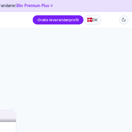
randører.
Bliv Premium Plus
Gratis leverandørprofil
DK