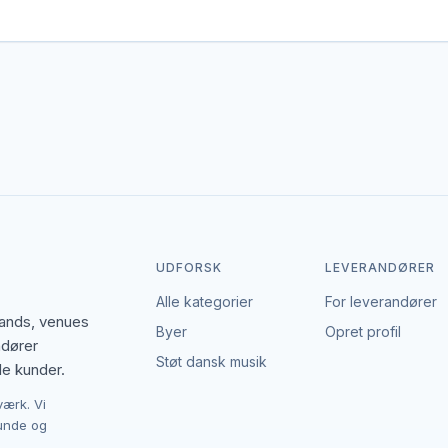
r gerne dækker området. Det giver flere muligheder, hvis du har en 
den enkelte leverandør af limousiner. EventBookingNordic er en åben
Det giver mulighed for at forhandle pris, præcisere leverancen og in
UDFORSK
LEVERANDØRER
Alle kategorier
For leverandører
bands, venues
Byer
Opret profil
ndører
Støt dansk musik
le kunder.
værk. Vi
kunde og