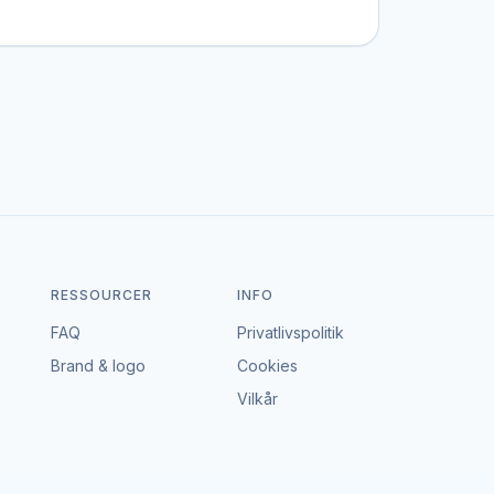
bestemt stil, et bestemt budget eller en
 portal – vi tager hverken gebyr eller
dgå en aftale, der passer til både event og
RESSOURCER
INFO
FAQ
Privatlivspolitik
Brand & logo
Cookies
Vilkår