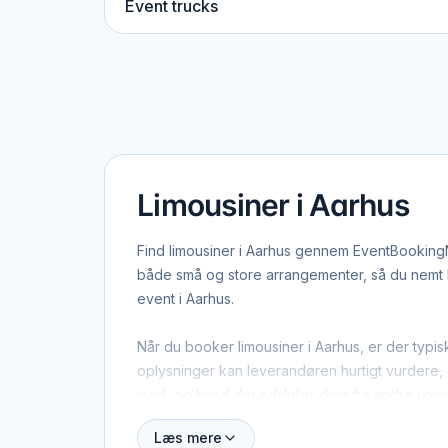
Event trucks
Limousiner i Aarhus
Find limousiner i Aarhus gennem EventBookingNo
både små og store arrangementer, så du nemt ka
event i Aarhus.
Når du booker limousiner i Aarhus, er der typis
oplysninger kan leverandøren hurtigt vurdere, o
med, og hvad der adskiller dem fra andre i om
Læs mere
Aarhus dækker både centrum og omegn, og mang