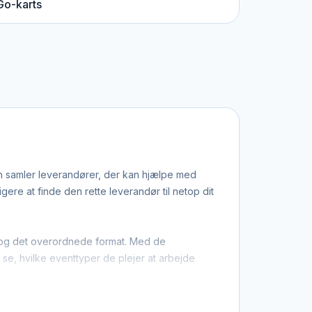
Go-karts
en samler leverandører, der kan hjælpe med
re at finde den rette leverandør til netop dit
ion og det overordnede format. Med de
u se, hvilke eventtyper de plejer at arbejde
, at du ikke kun finder dem med base i