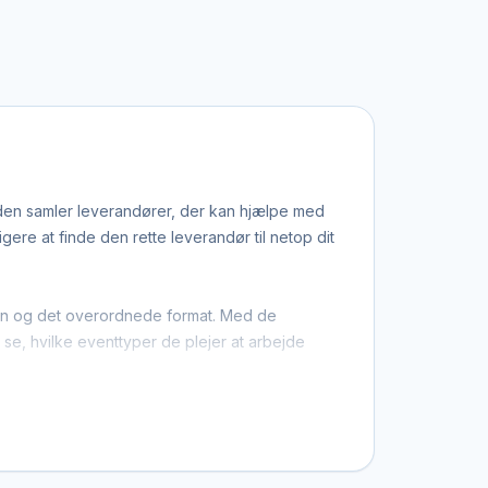
iden samler leverandører, der kan hjælpe med
re at finde den rette leverandør til netop dit
ation og det overordnede format. Med de
u se, hvilke eventtyper de plejer at arbejde
er, at du ikke kun finder dem med base i
bestemt stil, et bestemt budget eller en