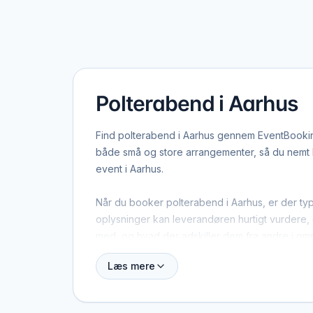
Polterabend i Aarhus
Find polterabend i Aarhus gennem EventBooking
både små og store arrangementer, så du nemt ka
event i Aarhus.
Når du booker polterabend i Aarhus, er der typ
oplysninger kan leverandøren hurtigt vurdere, o
med, og hvad der adskiller dem fra andre i om
Læs mere
Aarhus dækker både centrum og omegn, og mang
Aarhus, men også specialister fra nabobyer, de
speciel ramme i tankerne.