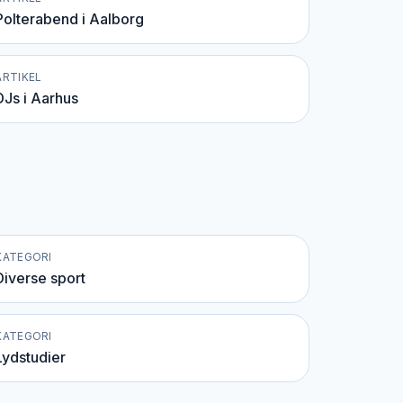
Polterabend i Aalborg
ARTIKEL
DJs i Aarhus
KATEGORI
Diverse sport
KATEGORI
Lydstudier