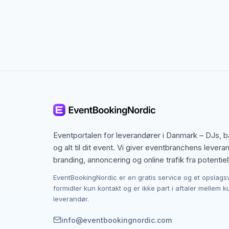
Kontakten foregår altid direkte mellem dig og 
provision, og du laver aftalen på egne vilkår. 
budget i Aarhus.
Eventportalen for leverandører i Danmark – DJs, 
og alt til dit event. Vi giver eventbranchens levera
branding, annoncering og online trafik fra potentiel
EventBookingNordic er en gratis service og et opslags
formidler kun kontakt og er ikke part i aftaler mellem 
leverandør.
info@eventbookingnordic.com