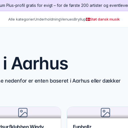
um Plus-profil gratis for evigt – for de første 200 artister og eventleve
Alle kategorier
Underholdning
Venues
Bryllup
Støt dansk musik
 i Aarhus
ne nedenfor er enten baseret i Aarhus eller dækker
dsurfklubben Windy
Funballz