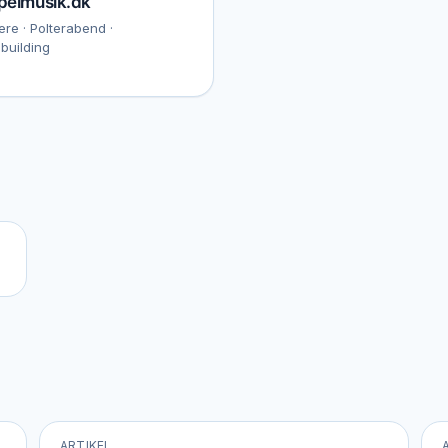
pelmusik.dk
re · Polterabend ·
building
ARTIKEL