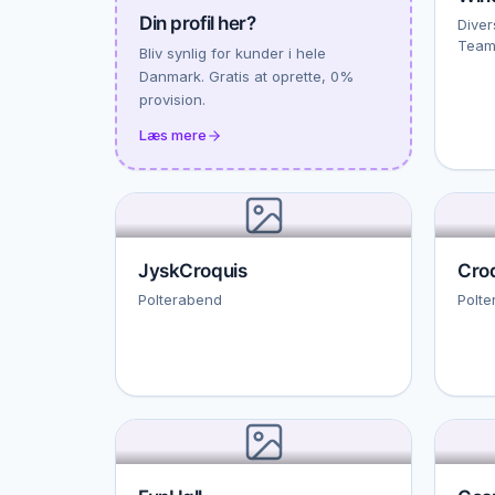
Din profil her?
Diver
Team
Bliv synlig for kunder i hele
Danmark. Gratis at oprette, 0%
provision.
Læs mere
JyskCroquis
Cro
Polterabend
Polte