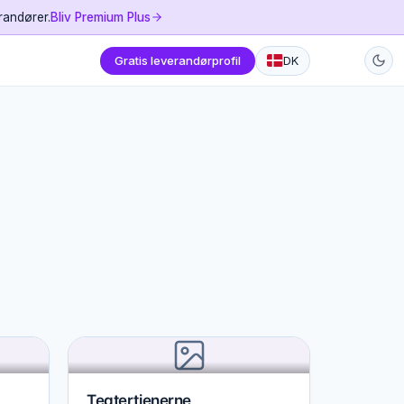
randører.
Bliv Premium Plus
Gratis leverandørprofil
DK
Teatertjenerne