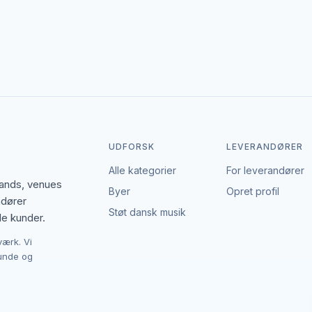
den enkelte leverandør af polterabend. EventBookingNordic er en åb
Det giver mulighed for at forhandle pris, præcisere leverancen og in
UDFORSK
LEVERANDØRER
Alle kategorier
For leverandører
bands, venues
Byer
Opret profil
ndører
Støt dansk musik
le kunder.
værk. Vi
kunde og