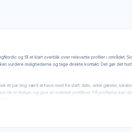
Nordic og få et klart overblik over relevante profiler i området. S
n vurdere mulighederne og tage direkte kontakt. Det gør det hurtige
isk et par ting værd at have med fra start: dato, antal gæster, lok
m de er ledige, og give et realistisk pristilbud. På profilerne kan d
rådet.
e polterabend-leverandører arbejder bredt i regionen. Det betyd
r gerne dækker området. Det giver flere muligheder, hvis du har en 