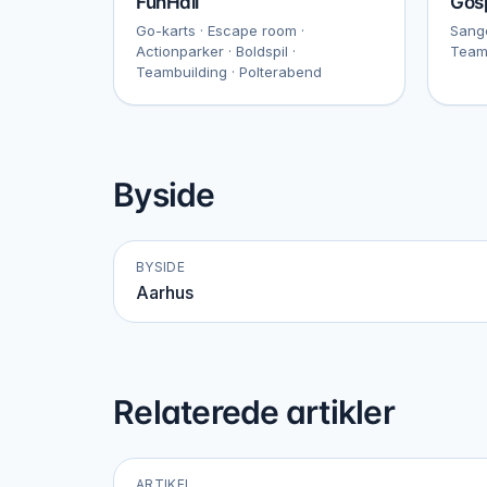
FunHall
Gos
Go-karts · Escape room ·
Sange
Actionparker · Boldspil ·
Team
Teambuilding · Polterabend
Byside
BYSIDE
Aarhus
Relaterede artikler
ARTIKEL