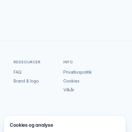
en portal – vi tager hverken gebyr eller
dgå en aftale, der passer til både event og
RESSOURCER
INFO
FAQ
Privatlivspolitik
Brand & logo
Cookies
Vilkår
Cookies og analyse