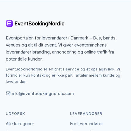
Et live band til bryllup skaber en særlig stemning, som
både kan være romantisk, festlig og energifyldt.
Mange vælger et band, der kan spille både under
reception, middag og fest.
Eventportalen for leverandører i Danmark – DJs, bands,
Et bryllupsband kan typisk tilpasse sig forskellige dele
venues og alt til dit event. Vi giver eventbranchens
af dagen og spille alt fra rolig baggrundsmusik til
leverandører branding, annoncering og online trafik fra
dansegulvsvenlige hits. Det giver en
potentielle kunder.
sammenhængende oplevelse, hvor musikken
understøtter hele dagen.
EventBookingNordic er en gratis service og et opslagsværk. Vi
formidler kun kontakt og er ikke part i aftaler mellem kunde og
leverandør.
Live band til firmafest – professionel
underholdning
info@eventbookingnordic.com
Til en firmafest er et live band en stærk løsning, hvis
du ønsker at skabe en oplevelse, der samler
UDFORSK
LEVERANDØRER
gæsterne. Musik spillet live giver en særlig energi,
Alle kategorier
For leverandører
som ofte får flere på dansegulvet.