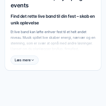
events
Find det rette live band til din fest – skab en
unik oplevelse
Et live band kan løfte enhver fest til et helt andet
niveau. Musik spillet live skaber energi, nærvær og en
stemning, som er svær at opnå med andre løsninger.
Uanset om du planlægger bryllup, firmafest,
fødselsdag eller et større event, kan det rette live
Læs mere
band gøre forskellen på en god aften og en
uforglemmelig oplevelse.
Her kan du finde og sammenligne live bands, få
overblik over deres musikstil og erfaring samt
kontakte dem direkte. Det gør det nemt at vælge et
band, der passer præcist til din fest.
Live band til bryllup – musik til hele dagen