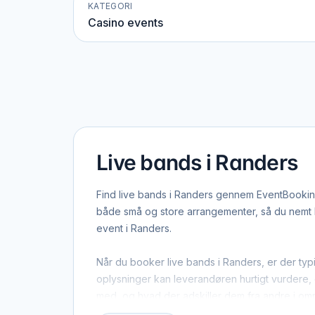
KATEGORI
Casino events
Live bands i Randers
Find live bands i Randers gennem EventBookingN
både små og store arrangementer, så du nemt ka
event i Randers.
Når du booker live bands i Randers, er der typ
oplysninger kan leverandøren hurtigt vurdere, o
med, og hvad der adskiller dem fra andre i om