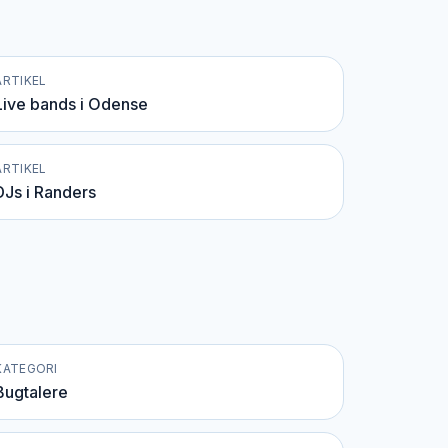
ARTIKEL
Live bands i Odense
ARTIKEL
DJs i Randers
KATEGORI
Bugtalere