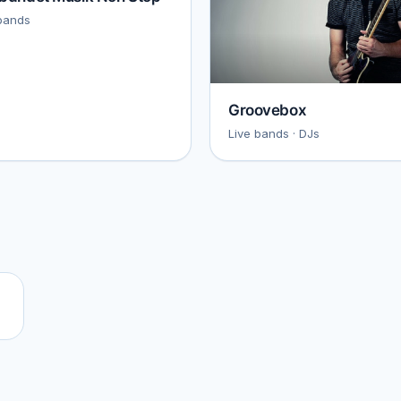
bands
Groovebox
Live bands · DJs