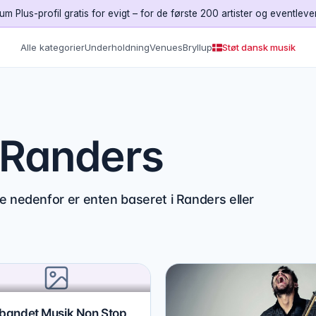
um Plus-profil gratis for evigt – for de første 200 artister og eventleve
Alle kategorier
Underholdning
Venues
Bryllup
Støt dansk musik
i Randers
e nedenfor er enten baseret i Randers eller
tbandet Musik Non Stop