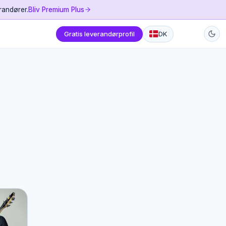
randører.
Bliv Premium Plus
Gratis leverandørprofil
DK