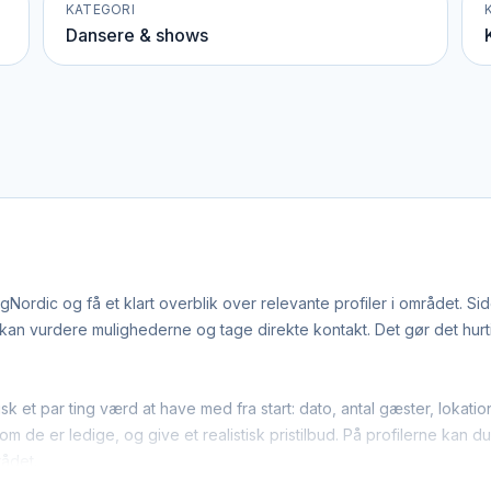
KATEGORI
Dansere & shows
ordic og få et klart overblik over relevante profiler i området. S
n vurdere mulighederne og tage direkte kontakt. Det gør det hurtige
isk et par ting værd at have med fra start: dato, antal gæster, loka
m de er ledige, og give et realistisk pristilbud. På profilerne kan d
rådet.