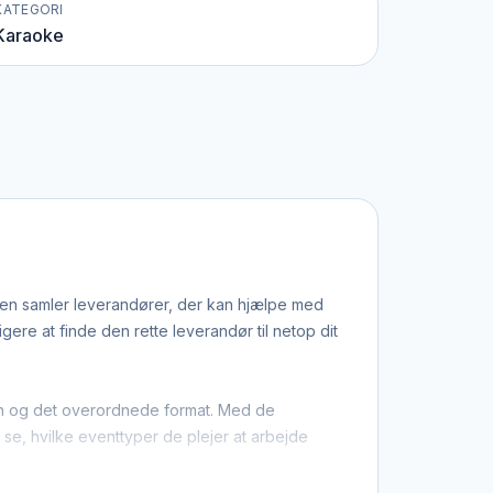
KATEGORI
Karaoke
iden samler leverandører, der kan hjælpe med
re at finde den rette leverandør til netop dit
tion og det overordnede format. Med de
u se, hvilke eventtyper de plejer at arbejde