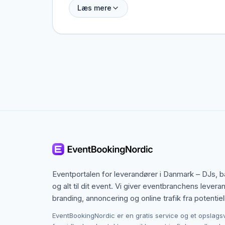
Læs mere
Randers dækker både centrum og omegn, og man
Randers, men også specialister fra nabobyer, d
speciel ramme i tankerne.
Kontakten foregår altid direkte mellem dig og 
provision, og du laver aftalen på egne vilkår. 
budget i Randers.
Eventportalen for leverandører i Danmark – DJs, 
og alt til dit event. Vi giver eventbranchens levera
branding, annoncering og online trafik fra potentiel
EventBookingNordic er en gratis service og et opslags