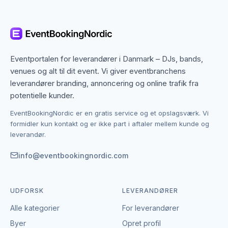
København dækker både centrum og omegn, og
mange lydudlejning-leverandører arbejder bredt i
regionen. Det betyder, at du ikke kun finder dem med
base i København, men også specialister fra
nabobyer, der gerne dækker området. Det giver flere
Eventportalen for leverandører i Danmark – DJs, bands,
muligheder, hvis du har en bestemt stil, et bestemt
venues og alt til dit event. Vi giver eventbranchens
budget eller en speciel ramme i tankerne.
leverandører branding, annoncering og online trafik fra
potentielle kunder.
Kontakten foregår altid direkte mellem dig og den
EventBookingNordic er en gratis service og et opslagsværk. Vi
enkelte leverandør af lydudlejning.
formidler kun kontakt og er ikke part i aftaler mellem kunde og
EventBookingNordic er en åben portal – vi tager
leverandør.
hverken gebyr eller provision, og du laver aftalen på
egne vilkår. Det giver mulighed for at forhandle pris,
info@eventbookingnordic.com
præcisere leverancen og indgå en aftale, der passer
til både event og budget i København.
UDFORSK
LEVERANDØRER
Alle kategorier
For leverandører
Byer
Opret profil