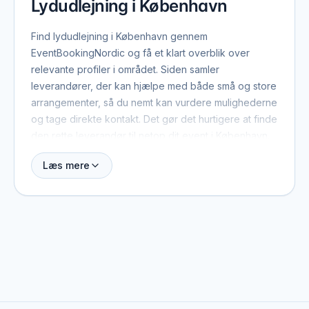
Lydudlejning i København
Find lydudlejning i København gennem
EventBookingNordic og få et klart overblik over
relevante profiler i området. Siden samler
leverandører, der kan hjælpe med både små og store
arrangementer, så du nemt kan vurdere mulighederne
og tage direkte kontakt. Det gør det hurtigere at finde
den rette leverandør til netop dit event i København.
Læs mere
Når du booker lydudlejning i København, er der
typisk et par ting værd at have med fra start: dato,
antal gæster, lokation og det overordnede format.
Med de oplysninger kan leverandøren hurtigt
vurdere, om de er ledige, og give et realistisk
pristilbud. På profilerne kan du se, hvilke eventtyper
de plejer at arbejde med, og hvad der adskiller dem
fra andre i området.