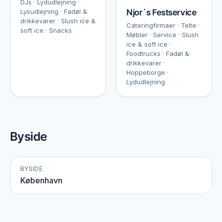
DJs · Lydudlejning ·
Lysudlejning · Fadøl &
Njor´s Festservice
drikkevarer · Slush ice &
Cateringfirmaer · Telte ·
soft ice · Snacks
Møbler · Service · Slush
ice & soft ice ·
Foodtrucks · Fadøl &
drikkevarer ·
Hoppeborge ·
Lydudlejning
Byside
BYSIDE
København