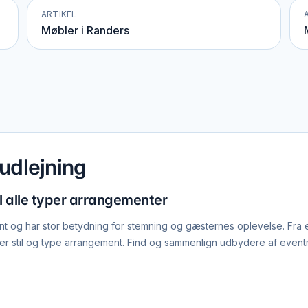
ARTIKEL
Møbler i Randers
udlejning
l alle typer arrangementer
 og har stor betydning for stemning og gæsternes oplevelse. Fra 
ver stil og type arrangement. Find og sammenlign udbydere af event
r og galladinnere. Cocktailborde og barkrukke er uundværlige til re