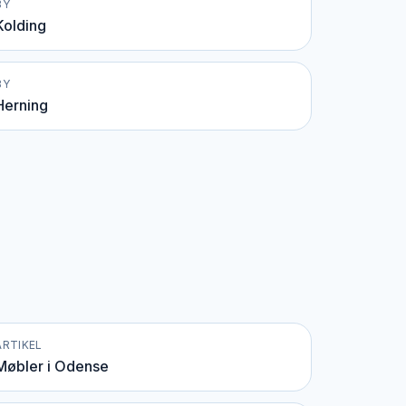
BY
Kolding
BY
Herning
ARTIKEL
Møbler i Odense