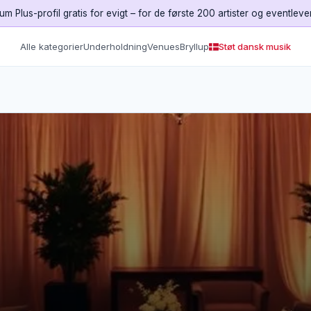
um Plus-profil gratis for evigt – for de første 200 artister og eventleve
Alle kategorier
Underholdning
Venues
Bryllup
Støt dansk musik