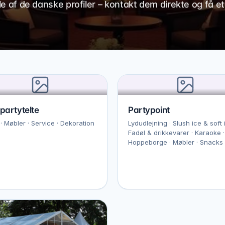
gle af de danske profiler – kontakt dem direkte og få et
partytelte
Partypoint
 · Møbler · Service · Dekoration
Lydudlejning · Slush ice & soft 
Fadøl & drikkevarer · Karaoke ·
Hoppeborge · Møbler · Snacks