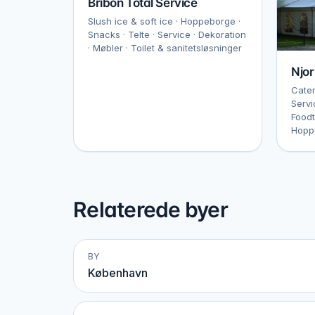
Bribon Total Service
Slush ice & soft ice · Hoppeborge ·
Snacks · Telte · Service · Dekoration
· Møbler · Toilet & sanitetsløsninger
Njor
Cater
Servi
Foodt
Hoppe
Relaterede byer
BY
København