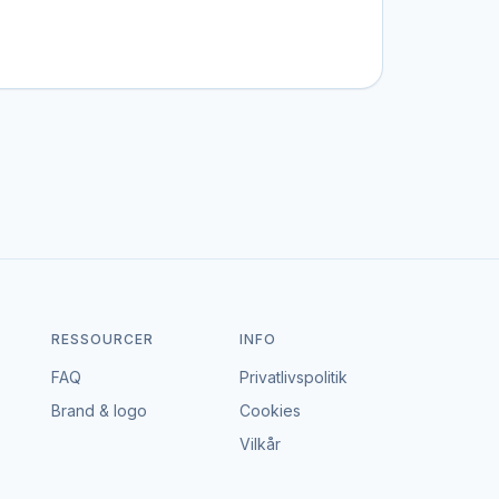
ordisk stemning til sommerfester og
e borde og krystalestander er klassiske valg.
n kombineres med møblerne.
rtigt og effektivt foretrækkes.
g deltagerantal.
RESSOURCER
INFO
FAQ
Privatlivspolitik
fikke udendørsmøbler i plast, aluminium eller
Brand & logo
Cookies
Vilkår