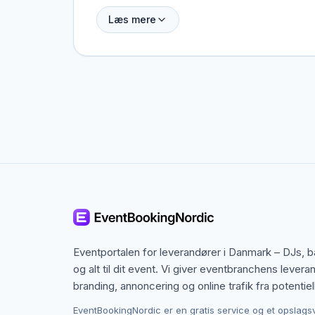
Loungemøbler skaber hyggekroge og VIP-område
Læs mere
udendørsevents.
Møbler til bryllupper og gallami
Til bryllupper og gallamiddage er det vigtigt 
Mange møbeludlejere tilbyder også dekoratio
Møbler til firmafester og konfere
Firmafester og konferencer stiller andre krav e
Modulopbyggede caféstole og konferenceborde k
Udendørs møbler og teltarrange
Eventportalen for leverandører i Danmark – DJs, 
Udendørsevents og teltarrangementer kræver v
og alt til dit event. Vi giver eventbranchens levera
impregneret træ. Til teltarrangementer er det vig
branding, annoncering og online trafik fra potentiel
EventBookingNordic er en gratis service og et opslags
Priser på møbeludlejning