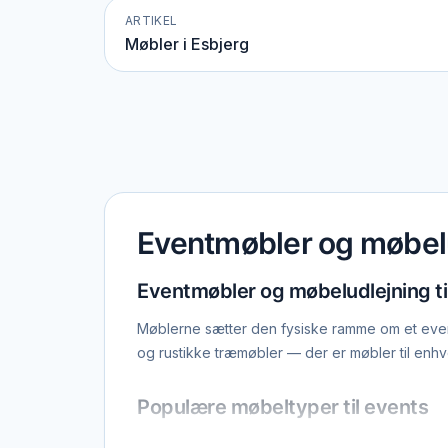
ARTIKEL
Møbler i Esbjerg
Eventmøbler og møbel
Eventmøbler og møbeludlejning ti
Møblerne sætter den fysiske ramme om et event
og rustikke træmøbler — der er møbler til enh
Populære møbeltyper til events
Hvide Chiavari-stole er standard til brylluppe