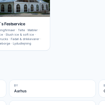
´s Festservice
ingfirmaer · Telte · Møbler ·
ce · Slush ice & soft ice ·
rucks · Fadøl & drikkevarer ·
borge · Lydudlejning
BY
Aarhus