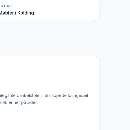
ARTIKEL
Møbler i Kolding
elegante banketstole til afslappede loungesæt
møbler her på siden.
ceptioner og stående arrangementer.