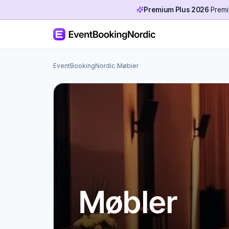
Premium Plus 2026
·
Premi
EventBookingNordic
/
Møbler
Møbler