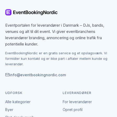
betyder, at du ikke kun finder dem med base i
Herning, men også specialister fra nabobyer, der
gerne dækker området. Det giver flere muligheder,
hvis du har en bestemt stil, et bestemt budget eller en
Eventportalen for leverandører i Danmark – DJs, bands,
speciel ramme i tankerne.
venues og alt til dit event. Vi giver eventbranchens
leverandører branding, annoncering og online trafik fra
Kontakten foregår altid direkte mellem dig og den
potentielle kunder.
enkelte leverandør af møbler. EventBookingNordic er
EventBookingNordic er en gratis service og et opslagsværk. Vi
en åben portal – vi tager hverken gebyr eller
formidler kun kontakt og er ikke part i aftaler mellem kunde og
provision, og du laver aftalen på egne vilkår. Det
leverandør.
giver mulighed for at forhandle pris, præcisere
leverancen og indgå en aftale, der passer til både
info@eventbookingnordic.com
event og budget i Herning.
UDFORSK
LEVERANDØRER
Alle kategorier
For leverandører
Byer
Opret profil