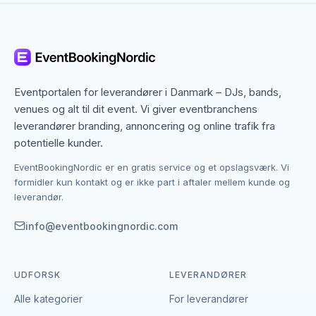
Aalborg dækker både centrum og omegn, og mange
partybusser-leverandører arbejder bredt i regionen.
Det betyder, at du ikke kun finder dem med base i
Aalborg, men også specialister fra nabobyer, der
gerne dækker området. Det giver flere muligheder,
hvis du har en bestemt stil, et bestemt budget eller en
Eventportalen for leverandører i Danmark – DJs, bands,
speciel ramme i tankerne.
venues og alt til dit event. Vi giver eventbranchens
leverandører branding, annoncering og online trafik fra
Kontakten foregår altid direkte mellem dig og den
potentielle kunder.
enkelte leverandør af partybusser.
EventBookingNordic er en gratis service og et opslagsværk. Vi
EventBookingNordic er en åben portal – vi tager
formidler kun kontakt og er ikke part i aftaler mellem kunde og
hverken gebyr eller provision, og du laver aftalen på
leverandør.
egne vilkår. Det giver mulighed for at forhandle pris,
præcisere leverancen og indgå en aftale, der passer
info@eventbookingnordic.com
til både event og budget i Aalborg.
UDFORSK
LEVERANDØRER
Alle kategorier
For leverandører