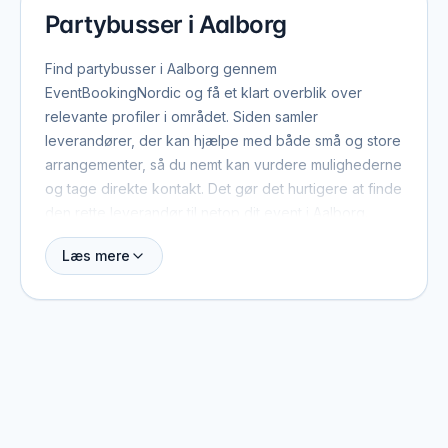
Partybusser i Aalborg
Find partybusser i Aalborg gennem
EventBookingNordic og få et klart overblik over
relevante profiler i området. Siden samler
leverandører, der kan hjælpe med både små og store
arrangementer, så du nemt kan vurdere mulighederne
og tage direkte kontakt. Det gør det hurtigere at finde
den rette leverandør til netop dit event i Aalborg.
Læs mere
Når du booker partybusser i Aalborg, er der typisk et
par ting værd at have med fra start: dato, antal
gæster, lokation og det overordnede format. Med de
oplysninger kan leverandøren hurtigt vurdere, om de
er ledige, og give et realistisk pristilbud. På profilerne
kan du se, hvilke eventtyper de plejer at arbejde
med, og hvad der adskiller dem fra andre i området.