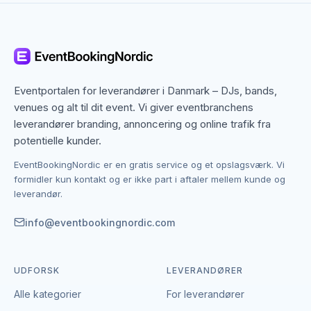
Randers dækker både centrum og omegn, og mange
partybusser-leverandører arbejder bredt i regionen.
Det betyder, at du ikke kun finder dem med base i
Randers, men også specialister fra nabobyer, der
gerne dækker området. Det giver flere muligheder,
hvis du har en bestemt stil, et bestemt budget eller en
Eventportalen for leverandører i Danmark – DJs, bands,
speciel ramme i tankerne.
venues og alt til dit event. Vi giver eventbranchens
leverandører branding, annoncering og online trafik fra
Kontakten foregår altid direkte mellem dig og den
potentielle kunder.
enkelte leverandør af partybusser.
EventBookingNordic er en gratis service og et opslagsværk. Vi
EventBookingNordic er en åben portal – vi tager
formidler kun kontakt og er ikke part i aftaler mellem kunde og
hverken gebyr eller provision, og du laver aftalen på
leverandør.
egne vilkår. Det giver mulighed for at forhandle pris,
præcisere leverancen og indgå en aftale, der passer
info@eventbookingnordic.com
til både event og budget i Randers.
UDFORSK
LEVERANDØRER
Alle kategorier
For leverandører