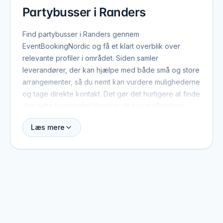
Partybusser i Randers
Find partybusser i Randers gennem
EventBookingNordic og få et klart overblik over
relevante profiler i området. Siden samler
leverandører, der kan hjælpe med både små og store
arrangementer, så du nemt kan vurdere mulighederne
og tage direkte kontakt. Det gør det hurtigere at finde
den rette leverandør til netop dit event i Randers.
Læs mere
Når du booker partybusser i Randers, er der typisk et
par ting værd at have med fra start: dato, antal
gæster, lokation og det overordnede format. Med de
oplysninger kan leverandøren hurtigt vurdere, om de
er ledige, og give et realistisk pristilbud. På profilerne
kan du se, hvilke eventtyper de plejer at arbejde
med, og hvad der adskiller dem fra andre i området.