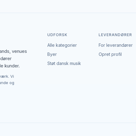
ionel og stemningsskabende underholdning
n behagelig og professionel atmosfære. Musikken kan fungere som 
dniveau, så det passer til arrangementets formål. Det gør løsningen 
UDFORSK
LEVERANDØRER
Alle kategorier
For leverandører
g og nærværende oplevelse
bands, venues
Byer
Opret profil
ndører
m og personlig oplevelse. Musikken kan tilpasses dine ønsker, og det
Støt dansk musik
le kunder.
værk. Vi
ge, jubilæer og andre arrangementer, hvor stemning og nærvær er i fo
kunde og
ed og setup. En solist vil typisk ligge i en lavere prisklasse end st
id, transport, eventuelle musikere eller backing tracks samt komplek