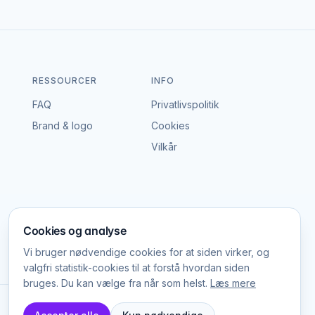
baggrund under middag eller som et centralt
fleksibel og velegnet til mange typer events.
RESSOURCER
INFO
FAQ
Privatlivspolitik
Brand & logo
Cookies
 er muligt at vælge sange, der har særlig
Vilkår
kus.
Cookies og analyse
ørre musikalske løsninger.
Vi bruger nødvendige cookies for at siden virker, og
valgfri statistik-cookies til at forstå hvordan siden
siteten af optrædenen. Det er derfor en god idé
bruges. Du kan vælge fra når som helst.
Læs mere
Platform Labs ApS, CVR 45785025