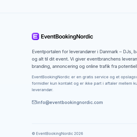
Sanger til firmaevent – profess
Til firmaarrangementer kan en sanger skabe e
indslag.
En erfaren sanger kan tilpasse repertoire og ly
Sanger til privat fest – personli
Eventportalen for leverandører i Danmark – DJs, 
og alt til dit event. Vi giver eventbranchens levera
Til private fester giver en sanger en mere inti
branding, annoncering og online trafik fra potentiel
betydning.
EventBookingNordic er en gratis service og et opslags
Det gør det til en oplagt løsning til fødselsda
formidler kun kontakt og er ikke part i aftaler mellem 
leverandør.
Hvad koster en sanger?
info@eventbookingnordic.com
Prisen på en sanger afhænger af erfaring, varigh
Faktorer der påvirker prisen inkluderer spillet
at indhente flere tilbud.
© EventBookingNordic
2026