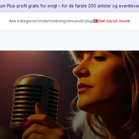
um Plus-profil gratis for evigt – for de første 200 artister og eventleve
Alle kategorier
Underholdning
Venues
Bryllup
Støt dansk musik