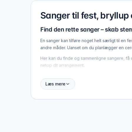
Sanger til fest, bryllup
Find den rette sanger – skab ste
En sanger kan tilføre noget helt særligt til e
andre måder. Uanset om du planlægger en cerem
Her kan du finde og sammenligne sangere, få ove
netop dit arrangement.
Sanger til bryllup – musik til de st
Læs mere
En sanger til bryllup bruges ofte til ceremonie
jer.
Mange vælger også en sanger til reception ell
gør oplevelsen mere sammenhængende.