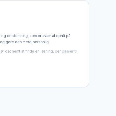
er og en stemning, som er svær at opnå på
 og gøre den mere personlig.
r det nemt at finde en løsning, der passer til
ng eller særlige sange, der har betydning for
grund. Det giver en rød tråd gennem dagen og