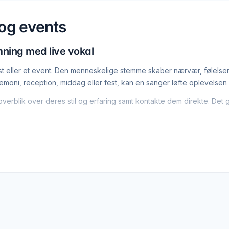
 og events
mning med live vokal
n fest eller et event. Den menneskelige stemme skaber nærvær, følels
oni, reception, middag eller fest, kan en sanger løfte oplevelsen
rblik over deres stil og erfaring samt kontakte dem direkte. Det gø
ore øjeblikke
n, hvor musikken spiller en central rolle. Det kan være indgang, udga
er middag, hvor live vokal skaber en elegant og stemningsfuld bag