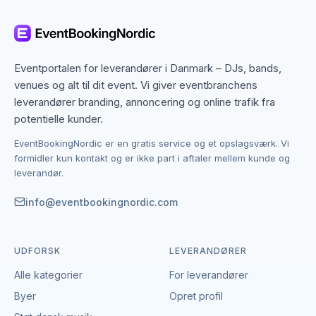
regionen. Det betyder, at du ikke kun finder dem med
base i København, men også specialister fra
nabobyer, der gerne dækker området. Det giver flere
muligheder, hvis du har en bestemt stil, et bestemt
Eventportalen for leverandører i Danmark – DJs, bands,
budget eller en speciel ramme i tankerne.
venues og alt til dit event. Vi giver eventbranchens
leverandører branding, annoncering og online trafik fra
Kontakten foregår altid direkte mellem dig og den
potentielle kunder.
enkelte leverandør af sangere. EventBookingNordic
EventBookingNordic er en gratis service og et opslagsværk. Vi
er en åben portal – vi tager hverken gebyr eller
formidler kun kontakt og er ikke part i aftaler mellem kunde og
provision, og du laver aftalen på egne vilkår. Det
leverandør.
giver mulighed for at forhandle pris, præcisere
leverancen og indgå en aftale, der passer til både
info@eventbookingnordic.com
event og budget i København.
UDFORSK
LEVERANDØRER
Alle kategorier
For leverandører
Byer
Opret profil