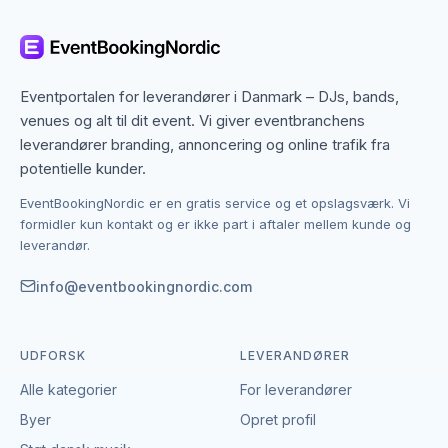
Det betyder, at du ikke kun finder dem med base i
Esbjerg, men også specialister fra nabobyer, der
gerne dækker området. Det giver flere muligheder,
hvis du har en bestemt stil, et bestemt budget eller en
Eventportalen for leverandører i Danmark – DJs, bands,
speciel ramme i tankerne.
venues og alt til dit event. Vi giver eventbranchens
leverandører branding, annoncering og online trafik fra
Kontakten foregår altid direkte mellem dig og den
potentielle kunder.
enkelte leverandør af actionparker.
EventBookingNordic er en gratis service og et opslagsværk. Vi
EventBookingNordic er en åben portal – vi tager
formidler kun kontakt og er ikke part i aftaler mellem kunde og
hverken gebyr eller provision, og du laver aftalen på
leverandør.
egne vilkår. Det giver mulighed for at forhandle pris,
præcisere leverancen og indgå en aftale, der passer
info@eventbookingnordic.com
til både event og budget i Esbjerg.
UDFORSK
LEVERANDØRER
Alle kategorier
For leverandører
Byer
Opret profil