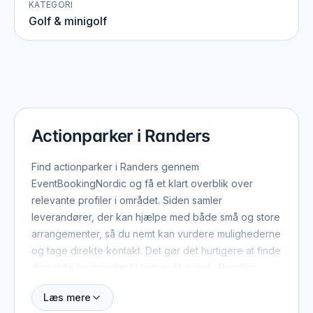
KATEGORI
Golf & minigolf
Actionparker i Randers
Find actionparker i Randers gennem
EventBookingNordic og få et klart overblik over
relevante profiler i området. Siden samler
leverandører, der kan hjælpe med både små og store
arrangementer, så du nemt kan vurdere mulighederne
og tage direkte kontakt. Det gør det hurtigere at finde
den rette leverandør til netop dit event i Randers.
Læs mere
Når du booker actionparker i Randers, er der typisk