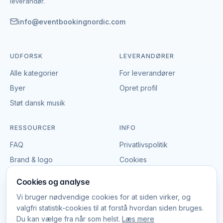
leverandør.
egne vilkår. Det giver mulighed for at forhandle pris,
præcisere leverancen og indgå en aftale, der passer
info@eventbookingnordic.com
til både event og budget i Randers.
UDFORSK
LEVERANDØRER
Alle kategorier
For leverandører
Byer
Opret profil
Støt dansk musik
RESSOURCER
INFO
FAQ
Privatlivspolitik
Brand & logo
Cookies
Vilkår
Cookies og analyse
Vi bruger nødvendige cookies for at siden virker, og
valgfri statistik-cookies til at forstå hvordan siden bruges.
Du kan vælge fra når som helst.
Læs mere