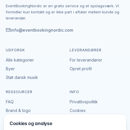
enkelte leverandør af actionparker.
EventBookingNordic er en gratis service og et opslagsværk. Vi
EventBookingNordic er en åben portal – vi tager
formidler kun kontakt og er ikke part i aftaler mellem kunde og
hverken gebyr eller provision, og du laver aftalen på
leverandør.
egne vilkår. Det giver mulighed for at forhandle pris,
præcisere leverancen og indgå en aftale, der passer
info@eventbookingnordic.com
til både event og budget i Roskilde.
UDFORSK
LEVERANDØRER
Alle kategorier
For leverandører
Byer
Opret profil
Støt dansk musik
RESSOURCER
INFO
FAQ
Privatlivspolitik
Brand & logo
Cookies
Vilkår
Cookies og analyse