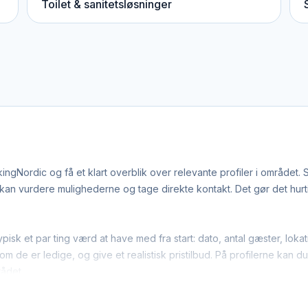
Toilet & sanitetsløsninger
ordic og få et klart overblik over relevante profiler i området. 
n vurdere mulighederne og tage direkte kontakt. Det gør det hurtige
isk et par ting værd at have med fra start: dato, antal gæster, lo
m de er ledige, og give et realistisk pristilbud. På profilerne kan d
rådet.
ge hoppeborge-leverandører arbejder bredt i regionen. Det bety