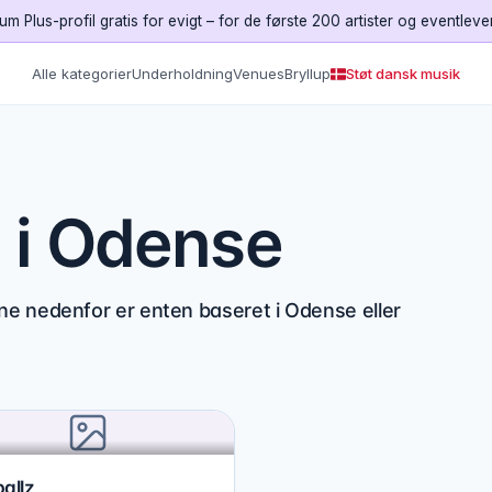
um Plus-profil gratis for evigt – for de første 200 artister og eventleve
Alle kategorier
Underholdning
Venues
Bryllup
Støt dansk musik
 i Odense
e nedenfor er enten baseret i Odense eller
allz