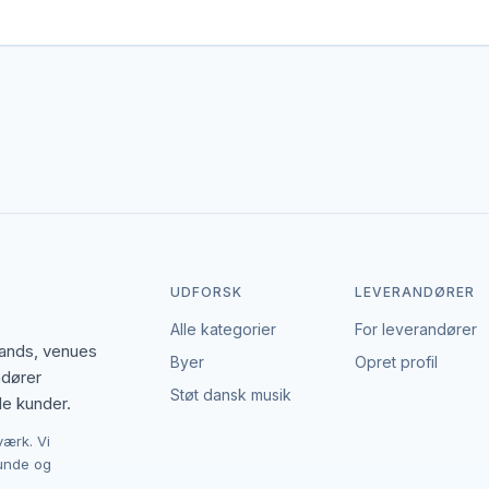
r gerne dækker området. Det giver flere muligheder, hvis du har en
 den enkelte leverandør af hoppeborge. EventBookingNordic er en åb
Det giver mulighed for at forhandle pris, præcisere leverancen og in
UDFORSK
LEVERANDØRER
Alle kategorier
For leverandører
bands, venues
Byer
Opret profil
ndører
Støt dansk musik
le kunder.
værk. Vi
kunde og