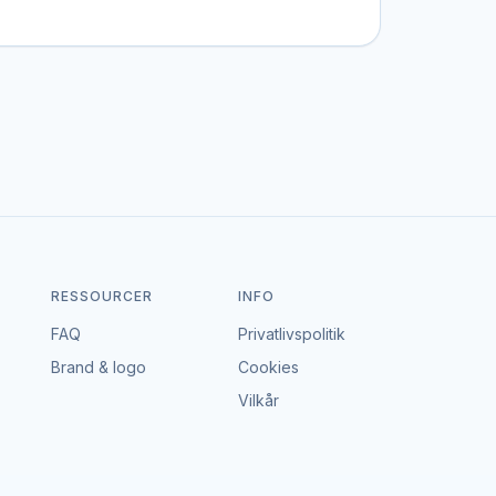
 bestemt stil, et bestemt budget eller en
en portal – vi tager hverken gebyr eller
dgå en aftale, der passer til både event og
RESSOURCER
INFO
FAQ
Privatlivspolitik
Brand & logo
Cookies
Vilkår