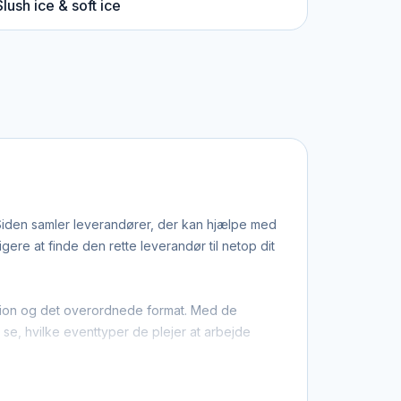
Slush ice & soft ice
Siden samler leverandører, der kan hjælpe med
re at finde den rette leverandør til netop dit
kation og det overordnede format. Med de
u se, hvilke eventtyper de plejer at arbejde
der, at du ikke kun finder dem med base i