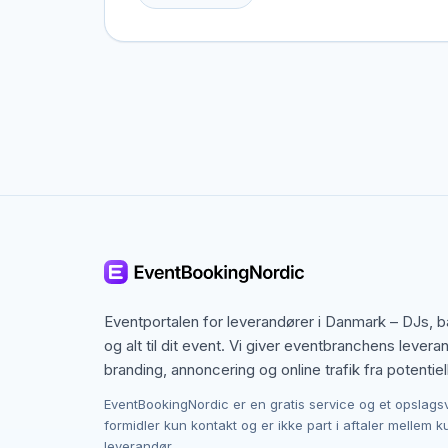
Odense, men også specialister fra nabobyer, de
speciel ramme i tankerne.
Kontakten foregår altid direkte mellem dig og
provision, og du laver aftalen på egne vilkår. 
budget i Odense.
Eventportalen for leverandører i Danmark – DJs, 
og alt til dit event. Vi giver eventbranchens levera
branding, annoncering og online trafik fra potentiel
EventBookingNordic er en gratis service og et opslags
formidler kun kontakt og er ikke part i aftaler mellem 
leverandør.