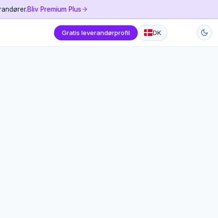
randører.
Bliv Premium Plus
Gratis leverandørprofil
DK