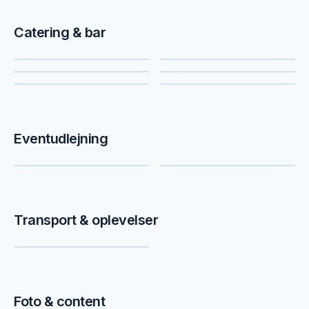
Catering & bar
Foodtrucks
Bartendere
Cocktail catering
Snacks
Fadøl & drikkevarer
Slush ice & soft ice
Eventudlejning
Dekoration
Hoppeborge
Transport & oplevelser
Limousiner
Foto & content
Videografer