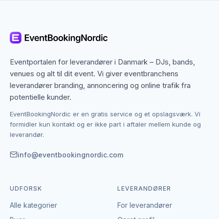
og bands til musik, venues til lokaler, catering til mad
og drikke, fotografer til at fange dagen og talere eller
underholdere til de oplevelser, dine gæster husker.
På hver kategoriside kan du sortere efter Roskilde og
se de leverandører, der aktivt dækker området.
Eventportalen for leverandører i Danmark – DJs, bands,
venues og alt til dit event. Vi giver eventbranchens
Kontakt sker direkte mellem dig og leverandøren –
leverandører branding, annoncering og online trafik fra
EventBookingNordic tager hverken provision eller
potentielle kunder.
bookinggebyr. Du kan derfor sammenligne flere
EventBookingNordic er en gratis service og et opslagsværk. Vi
leverandører i Roskilde, indhente tilbud og lave
formidler kun kontakt og er ikke part i aftaler mellem kunde og
aftalen i din egen takt uden mellemled. Hvis du er
leverandør.
leverandør og selv vil være synlig i Roskilde, kan du
oprette en gratis profil.
info@eventbookingnordic.com
UDFORSK
LEVERANDØRER
Alle kategorier
For leverandører