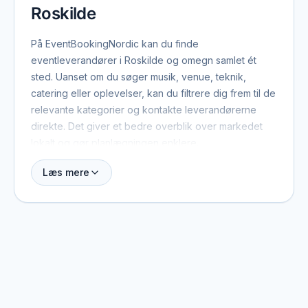
Roskilde
På EventBookingNordic kan du finde
eventleverandører i Roskilde og omegn samlet ét
sted. Uanset om du søger musik, venue, teknik,
catering eller oplevelser, kan du filtrere dig frem til de
relevante kategorier og kontakte leverandørerne
direkte. Det giver et bedre overblik over markedet
lokalt og gør planlægningen enklere.
Læs mere
Roskilde har et levende eventmiljø med leverandører,
der dækker alt fra intime selskaber til store
firmaarrangementer og bryllupper. Mange af
profilerne på platformen arbejder også ud over
bygrænsen, så du både kan finde lokalt forankrede
leverandører og specialister, der rejser til Roskilde fra
nabobyer eller andre regioner.
De forskellige kategorier giver et hurtigt overblik: DJs