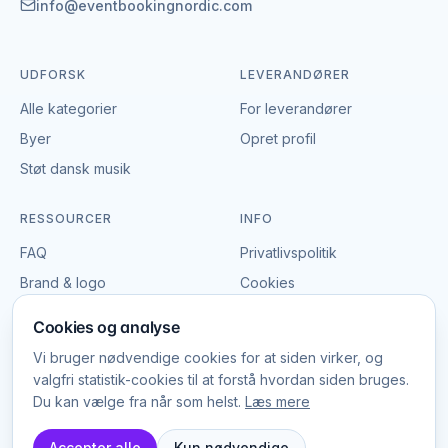
præcisere leverancen og indgå en aftale, der passer
info@eventbookingnordic.com
til både event og budget i Kolding.
UDFORSK
LEVERANDØRER
Alle kategorier
For leverandører
Byer
Opret profil
Støt dansk musik
RESSOURCER
INFO
FAQ
Privatlivspolitik
Brand & logo
Cookies
Vilkår
Cookies og analyse
Vi bruger nødvendige cookies for at siden virker, og
valgfri statistik-cookies til at forstå hvordan siden bruges.
Du kan vælge fra når som helst.
Læs mere
© EventBookingNordic
2026
Platform Labs ApS, CVR 45785025
Accepter alle
Kun nødvendige