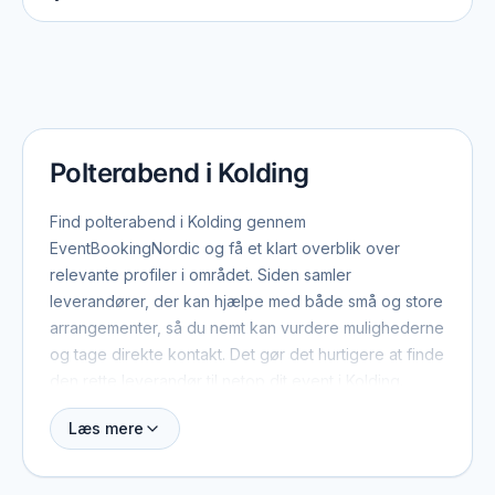
Polterabend i Kolding
Find polterabend i Kolding gennem
EventBookingNordic og få et klart overblik over
relevante profiler i området. Siden samler
leverandører, der kan hjælpe med både små og store
arrangementer, så du nemt kan vurdere mulighederne
og tage direkte kontakt. Det gør det hurtigere at finde
den rette leverandør til netop dit event i Kolding.
Læs mere
Når du booker polterabend i Kolding, er der typisk et
par ting værd at have med fra start: dato, antal
gæster, lokation og det overordnede format. Med de