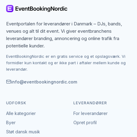
Kolding, men også specialister fra nabobyer, der
gerne dækker området. Det giver flere muligheder,
hvis du har en bestemt stil, et bestemt budget eller en
Eventportalen for leverandører i Danmark – DJs, bands,
speciel ramme i tankerne.
venues og alt til dit event. Vi giver eventbranchens
leverandører branding, annoncering og online trafik fra
Kontakten foregår altid direkte mellem dig og den
potentielle kunder.
enkelte leverandør af diverse sport.
EventBookingNordic er en gratis service og et opslagsværk. Vi
EventBookingNordic er en åben portal – vi tager
formidler kun kontakt og er ikke part i aftaler mellem kunde og
hverken gebyr eller provision, og du laver aftalen på
leverandør.
egne vilkår. Det giver mulighed for at forhandle pris,
præcisere leverancen og indgå en aftale, der passer
info@eventbookingnordic.com
til både event og budget i Kolding.
UDFORSK
LEVERANDØRER
Alle kategorier
For leverandører
Byer
Opret profil
Støt dansk musik