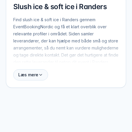
Slush ice & soft ice i Randers
Find slush ice & soft ice i Randers gennem
EventBookingNordic og få et klart overblik over
relevante profiler i området. Siden samler
leverandører, der kan hjælpe med både små og store
arrangementer, så du nemt kan vurdere mulighederne
og tage direkte kontakt. Det gør det hurtigere at finde
den rette leverandør til netop dit event i Randers.
Læs mere
Når du booker slush ice & soft ice i Randers, er der
typisk et par ting værd at have med fra start: dato,
antal gæster, lokation og det overordnede format.
Med de oplysninger kan leverandøren hurtigt
vurdere, om de er ledige, og give et realistisk
pristilbud. På profilerne kan du se, hvilke eventtyper
de plejer at arbejde med, og hvad der adskiller dem
fra andre i området.