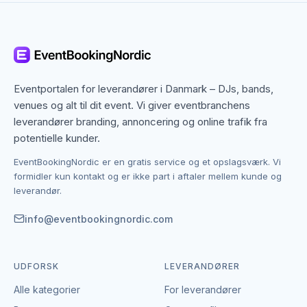
Randers dækker både centrum og omegn, og mange
slush ice & soft ice-leverandører arbejder bredt i
regionen. Det betyder, at du ikke kun finder dem med
base i Randers, men også specialister fra nabobyer,
der gerne dækker området. Det giver flere
Eventportalen for leverandører i Danmark – DJs, bands,
muligheder, hvis du har en bestemt stil, et bestemt
venues og alt til dit event. Vi giver eventbranchens
budget eller en speciel ramme i tankerne.
leverandører branding, annoncering og online trafik fra
potentielle kunder.
Kontakten foregår altid direkte mellem dig og den
EventBookingNordic er en gratis service og et opslagsværk. Vi
enkelte leverandør af slush ice & soft ice.
formidler kun kontakt og er ikke part i aftaler mellem kunde og
EventBookingNordic er en åben portal – vi tager
leverandør.
hverken gebyr eller provision, og du laver aftalen på
egne vilkår. Det giver mulighed for at forhandle pris,
info@eventbookingnordic.com
præcisere leverancen og indgå en aftale, der passer
til både event og budget i Randers.
UDFORSK
LEVERANDØRER
Alle kategorier
For leverandører