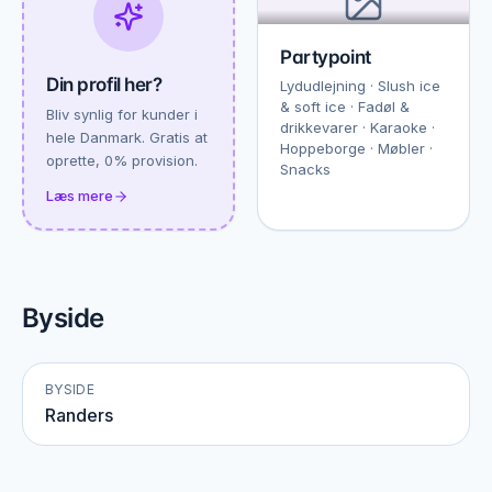
Partypoint
Din profil her?
Lydudlejning · Slush ice
& soft ice · Fadøl &
Bliv synlig for kunder i
drikkevarer · Karaoke ·
hele Danmark. Gratis at
Hoppeborge · Møbler ·
oprette, 0% provision.
Snacks
Læs mere
Byside
BYSIDE
Randers