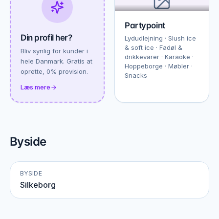
Partypoint
Din profil her?
Lydudlejning · Slush ice
& soft ice · Fadøl &
Bliv synlig for kunder i
drikkevarer · Karaoke ·
hele Danmark. Gratis at
Hoppeborge · Møbler ·
oprette, 0% provision.
Snacks
Læs mere
Byside
BYSIDE
Silkeborg