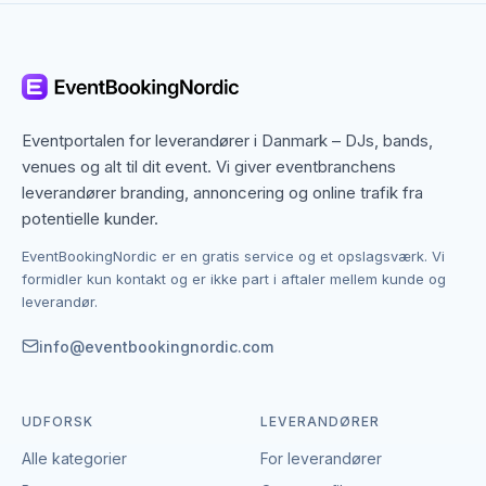
Silkeborg dækker både centrum og omegn, og
mange slush ice & soft ice-leverandører arbejder
bredt i regionen. Det betyder, at du ikke kun finder
dem med base i Silkeborg, men også specialister fra
nabobyer, der gerne dækker området. Det giver flere
Eventportalen for leverandører i Danmark – DJs, bands,
muligheder, hvis du har en bestemt stil, et bestemt
venues og alt til dit event. Vi giver eventbranchens
budget eller en speciel ramme i tankerne.
leverandører branding, annoncering og online trafik fra
potentielle kunder.
Kontakten foregår altid direkte mellem dig og den
EventBookingNordic er en gratis service og et opslagsværk. Vi
enkelte leverandør af slush ice & soft ice.
formidler kun kontakt og er ikke part i aftaler mellem kunde og
EventBookingNordic er en åben portal – vi tager
leverandør.
hverken gebyr eller provision, og du laver aftalen på
egne vilkår. Det giver mulighed for at forhandle pris,
info@eventbookingnordic.com
præcisere leverancen og indgå en aftale, der passer
til både event og budget i Silkeborg.
UDFORSK
LEVERANDØRER
Alle kategorier
For leverandører