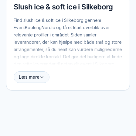
Slush ice & soft ice i Silkeborg
Find slush ice & soft ice i Silkeborg gennem
EventBookingNordic og få et klart overblik over
relevante profiler i området. Siden samler
leverandører, der kan hjælpe med både små og store
arrangementer, så du nemt kan vurdere mulighederne
og tage direkte kontakt. Det gør det hurtigere at finde
den rette leverandør til netop dit event i Silkeborg.
Læs mere
Når du booker slush ice & soft ice i Silkeborg, er der
typisk et par ting værd at have med fra start: dato,
antal gæster, lokation og det overordnede format.
Med de oplysninger kan leverandøren hurtigt
vurdere, om de er ledige, og give et realistisk
pristilbud. På profilerne kan du se, hvilke eventtyper
de plejer at arbejde med, og hvad der adskiller dem
fra andre i området.