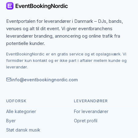
Aarhus, men også specialister fra nabobyer, der
gerne dækker området. Det giver flere muligheder,
hvis du har en bestemt stil, et bestemt budget eller en
Eventportalen for leverandører i Danmark – DJs, bands,
speciel ramme i tankerne.
venues og alt til dit event. Vi giver eventbranchens
leverandører branding, annoncering og online trafik fra
Kontakten foregår altid direkte mellem dig og den
potentielle kunder.
enkelte leverandør af snacks. EventBookingNordic er
EventBookingNordic er en gratis service og et opslagsværk. Vi
en åben portal – vi tager hverken gebyr eller
formidler kun kontakt og er ikke part i aftaler mellem kunde og
provision, og du laver aftalen på egne vilkår. Det
leverandør.
giver mulighed for at forhandle pris, præcisere
leverancen og indgå en aftale, der passer til både
info@eventbookingnordic.com
event og budget i Aarhus.
UDFORSK
LEVERANDØRER
Alle kategorier
For leverandører
Byer
Opret profil
Støt dansk musik