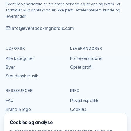
EventBookingNordic er en gratis service og et opslagsværk. Vi
en åben portal – vi tager hverken gebyr eller
formidler kun kontakt og er ikke part i aftaler mellem kunde og
provision, og du laver aftalen på egne vilkår. Det
leverandør.
giver mulighed for at forhandle pris, præcisere
leverancen og indgå en aftale, der passer til både
info@eventbookingnordic.com
event og budget i København.
UDFORSK
LEVERANDØRER
Alle kategorier
For leverandører
Byer
Opret profil
Støt dansk musik
RESSOURCER
INFO
FAQ
Privatlivspolitik
Brand & logo
Cookies
Vilkår
Cookies og analyse