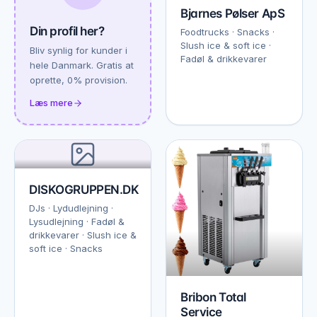
Bjarnes Pølser ApS
Din profil her?
Foodtrucks · Snacks ·
Slush ice & soft ice ·
Bliv synlig for kunder i
Fadøl & drikkevarer
hele Danmark. Gratis at
oprette, 0% provision.
Læs mere
DISKOGRUPPEN.DK
DJs · Lydudlejning ·
Lysudlejning · Fadøl &
drikkevarer · Slush ice &
soft ice · Snacks
Bribon Total
Service