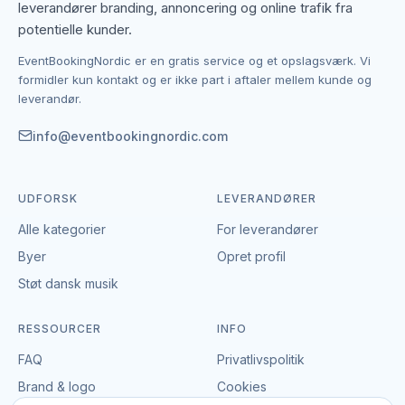
leverandører branding, annoncering og online trafik fra
Kontakten foregår altid direkte mellem dig og den
potentielle kunder.
enkelte leverandør af teambuilding.
EventBookingNordic er en gratis service og et opslagsværk. Vi
EventBookingNordic er en åben portal – vi tager
formidler kun kontakt og er ikke part i aftaler mellem kunde og
hverken gebyr eller provision, og du laver aftalen på
leverandør.
egne vilkår. Det giver mulighed for at forhandle pris,
præcisere leverancen og indgå en aftale, der passer
info@eventbookingnordic.com
til både event og budget i Silkeborg.
UDFORSK
LEVERANDØRER
Alle kategorier
For leverandører
Byer
Opret profil
Støt dansk musik
RESSOURCER
INFO
FAQ
Privatlivspolitik
Brand & logo
Cookies