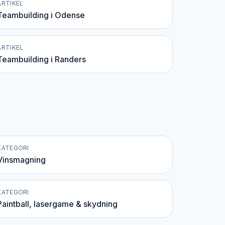
ARTIKEL
Teambuilding i Odense
ARTIKEL
Teambuilding i Randers
KATEGORI
Vinsmagning
KATEGORI
Paintball, lasergame & skydning