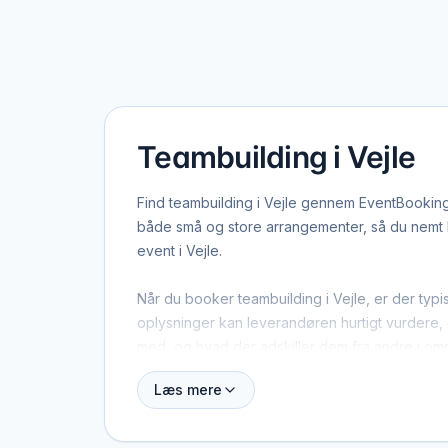
Teambuilding i Vejle
Find teambuilding i Vejle gennem EventBookingN
både små og store arrangementer, så du nemt ka
event i Vejle.
Når du booker teambuilding i Vejle, er der typi
oplysninger kan leverandøren hurtigt vurdere, o
med, og hvad der adskiller dem fra andre i om
Læs mere
Vejle dækker både centrum og omegn, og mange
men også specialister fra nabobyer, der gerne 
i tankerne.