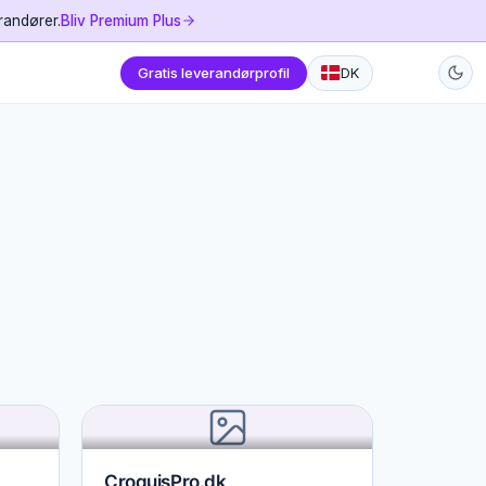
randører.
Bliv Premium Plus
Gratis leverandørprofil
DK
CroquisPro.dk