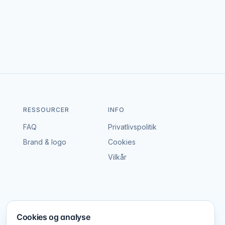
ben portal – vi tager hverken gebyr eller
dgå en aftale, der passer til både event og
RESSOURCER
INFO
FAQ
Privatlivspolitik
Brand & logo
Cookies
Vilkår
Cookies og analyse