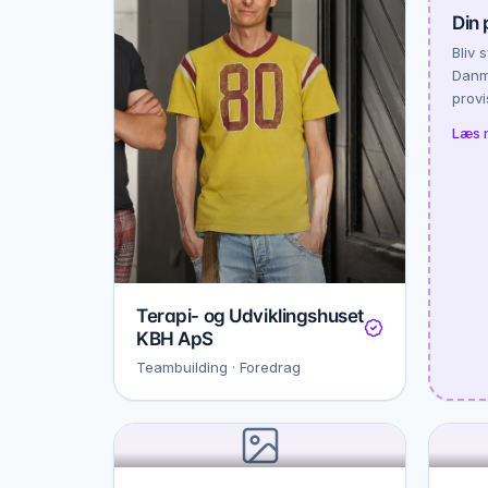
Din 
Bliv 
Danma
provi
Læs 
Terapi- og Udviklingshuset
KBH ApS
Teambuilding · Foredrag