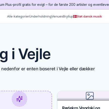
um Plus-profil gratis for evigt – for de første 200 artister og eventleve
Alle kategorier
Underholdning
Venues
Bryllup
Støt dansk musik
 i Vejle
 nedenfor er enten baseret i Vejle eller dækker
Rødekro Vandski og