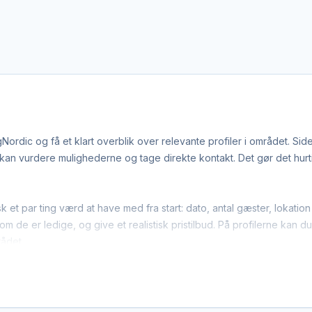
ordic og få et klart overblik over relevante profiler i området. Si
n vurdere mulighederne og tage direkte kontakt. Det gør det hurtige
sk et par ting værd at have med fra start: dato, antal gæster, lokat
m de er ledige, og give et realistisk pristilbud. På profilerne kan d
rådet.
 teambuilding-leverandører arbejder bredt i regionen. Det betyder
dækker området. Det giver flere muligheder, hvis du har en bestemt 