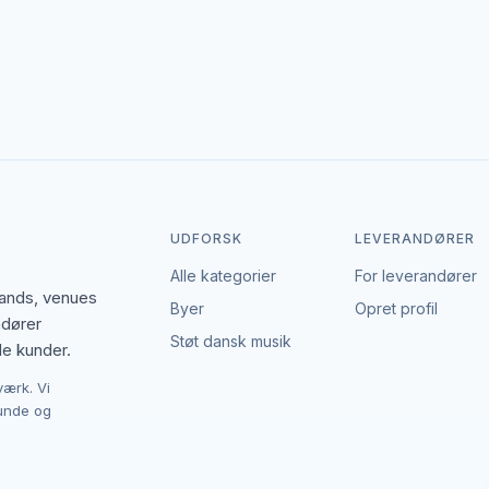
den enkelte leverandør af teambuilding. EventBookingNordic er en å
Det giver mulighed for at forhandle pris, præcisere leverancen og in
UDFORSK
LEVERANDØRER
Alle kategorier
For leverandører
bands, venues
Byer
Opret profil
ndører
Støt dansk musik
le kunder.
værk. Vi
kunde og