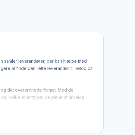
den samler leverandører, der kan hjælpe med
re at finde den rette leverandør til netop dit
ion og det overordnede format. Med de
u se, hvilke eventtyper de plejer at arbejde
, at du ikke kun finder dem med base i Vejle,
stil, et bestemt budget eller en speciel ramme