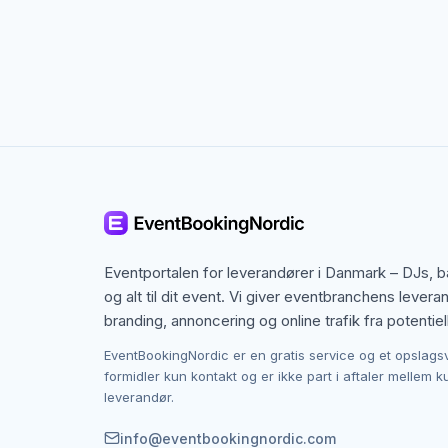
Kontakten foregår altid direkte mellem dig og 
provision, og du laver aftalen på egne vilkår. 
budget i Vejle.
Eventportalen for leverandører i Danmark – DJs, 
og alt til dit event. Vi giver eventbranchens levera
branding, annoncering og online trafik fra potentiel
EventBookingNordic er en gratis service og et opslags
formidler kun kontakt og er ikke part i aftaler mellem 
leverandør.
info@eventbookingnordic.com