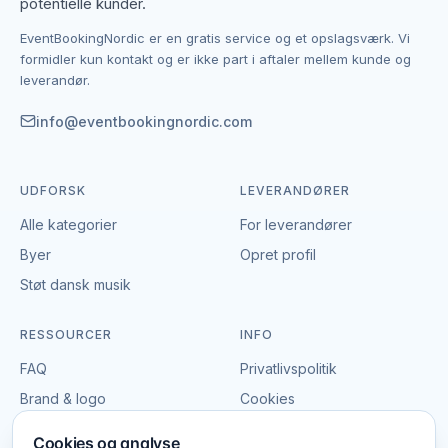
potentielle kunder.
enkelte leverandør af diverse sport.
EventBookingNordic er en gratis service og et opslagsværk. Vi
EventBookingNordic er en åben portal – vi tager
formidler kun kontakt og er ikke part i aftaler mellem kunde og
hverken gebyr eller provision, og du laver aftalen på
leverandør.
egne vilkår. Det giver mulighed for at forhandle pris,
præcisere leverancen og indgå en aftale, der passer
info@eventbookingnordic.com
til både event og budget i Aalborg.
UDFORSK
LEVERANDØRER
Alle kategorier
For leverandører
Byer
Opret profil
Støt dansk musik
RESSOURCER
INFO
FAQ
Privatlivspolitik
Brand & logo
Cookies
Vilkår
Cookies og analyse