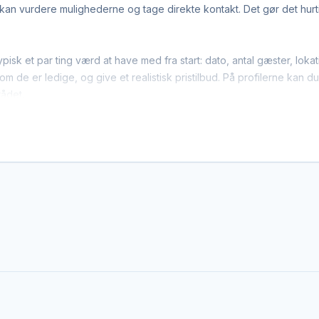
n vurdere mulighederne og tage direkte kontakt. Det gør det hurtige
ypisk et par ting værd at have med fra start: dato, antal gæster, l
m de er ledige, og give et realistisk pristilbud. På profilerne kan d
rådet.
ge diverse sport-leverandører arbejder bredt i regionen. Det bet
er gerne dækker området. Det giver flere muligheder, hvis du har en 
den enkelte leverandør af diverse sport. EventBookingNordic er en å
Det giver mulighed for at forhandle pris, præcisere leverancen og in