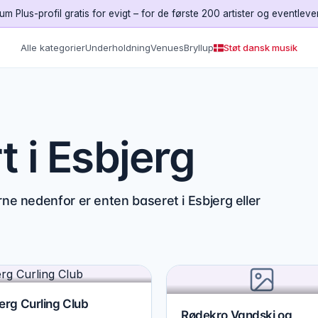
um Plus-profil gratis for evigt – for de første 200 artister og eventleve
Alle kategorier
Underholdning
Venues
Bryllup
Støt dansk musik
t i Esbjerg
rne nedenfor er enten baseret i Esbjerg eller
erg Curling Club
Rødekro Vandski og