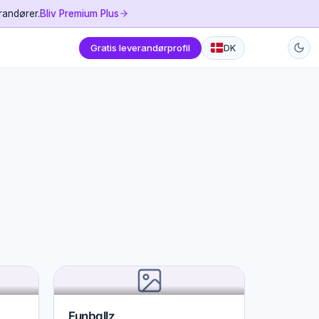
randører.
Bliv Premium Plus
Gratis leverandørprofil
DK
Funballz