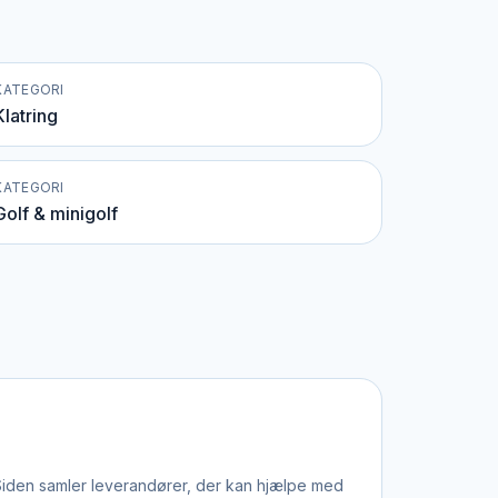
KATEGORI
Klatring
KATEGORI
Golf & minigolf
. Siden samler leverandører, der kan hjælpe med