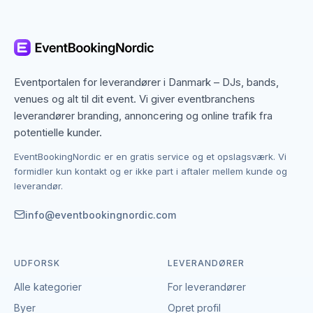
diverse sport-leverandører arbejder bredt i regionen.
Det betyder, at du ikke kun finder dem med base i
Randers, men også specialister fra nabobyer, der
gerne dækker området. Det giver flere muligheder,
hvis du har en bestemt stil, et bestemt budget eller en
Eventportalen for leverandører i Danmark – DJs, bands,
speciel ramme i tankerne.
venues og alt til dit event. Vi giver eventbranchens
leverandører branding, annoncering og online trafik fra
Kontakten foregår altid direkte mellem dig og den
potentielle kunder.
enkelte leverandør af diverse sport.
EventBookingNordic er en gratis service og et opslagsværk. Vi
EventBookingNordic er en åben portal – vi tager
formidler kun kontakt og er ikke part i aftaler mellem kunde og
hverken gebyr eller provision, og du laver aftalen på
leverandør.
egne vilkår. Det giver mulighed for at forhandle pris,
præcisere leverancen og indgå en aftale, der passer
info@eventbookingnordic.com
til både event og budget i Randers.
UDFORSK
LEVERANDØRER
Alle kategorier
For leverandører
Byer
Opret profil