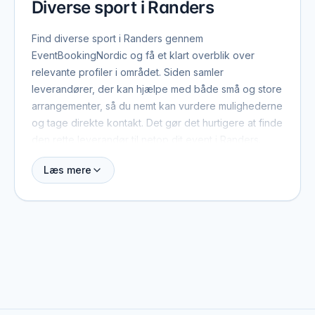
Diverse sport i Randers
Find diverse sport i Randers gennem
EventBookingNordic og få et klart overblik over
relevante profiler i området. Siden samler
leverandører, der kan hjælpe med både små og store
arrangementer, så du nemt kan vurdere mulighederne
og tage direkte kontakt. Det gør det hurtigere at finde
den rette leverandør til netop dit event i Randers.
Læs mere
Når du booker diverse sport i Randers, er der typisk
et par ting værd at have med fra start: dato, antal
gæster, lokation og det overordnede format. Med de
oplysninger kan leverandøren hurtigt vurdere, om de
er ledige, og give et realistisk pristilbud. På profilerne
kan du se, hvilke eventtyper de plejer at arbejde
med, og hvad der adskiller dem fra andre i området.
Randers dækker både centrum og omegn, og mange