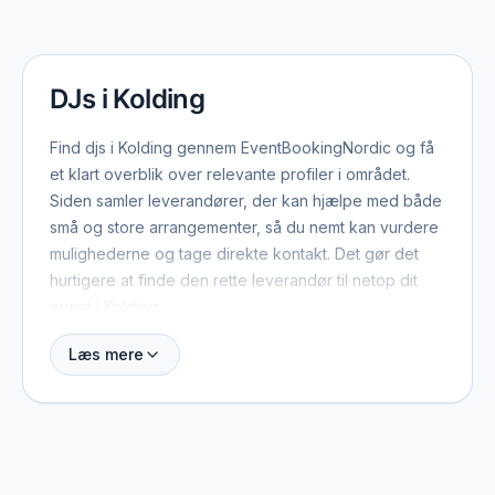
DJs i Kolding
Find djs i Kolding gennem EventBookingNordic og få
et klart overblik over relevante profiler i området.
Siden samler leverandører, der kan hjælpe med både
små og store arrangementer, så du nemt kan vurdere
mulighederne og tage direkte kontakt. Det gør det
hurtigere at finde den rette leverandør til netop dit
event i Kolding.
Læs mere
Når du booker djs i Kolding, er der typisk et par ting
værd at have med fra start: dato, antal gæster,
lokation og det overordnede format. Med de
oplysninger kan leverandøren hurtigt vurdere, om de
er ledige, og give et realistisk pristilbud. På profilerne
kan du se, hvilke eventtyper de plejer at arbejde