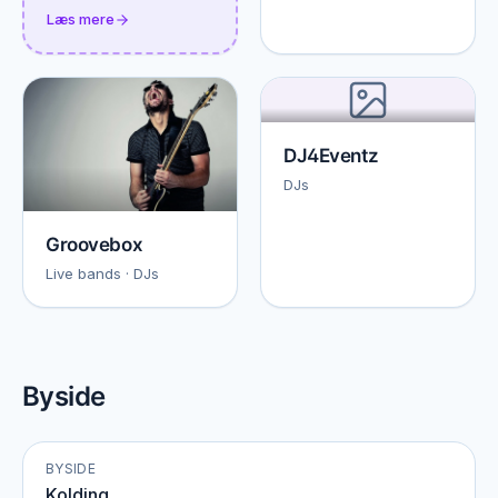
Læs mere
DJ4Eventz
DJs
Groovebox
Live bands · DJs
Byside
BYSIDE
Kolding