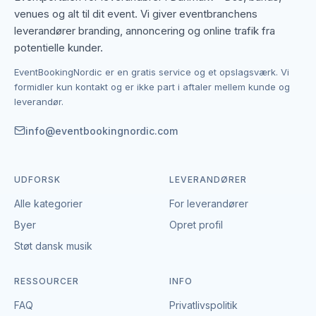
ramme i tankerne.
venues og alt til dit event. Vi giver eventbranchens
leverandører branding, annoncering og online trafik fra
Kontakten foregår altid direkte mellem dig og den
potentielle kunder.
enkelte leverandør af djs. EventBookingNordic er en
EventBookingNordic er en gratis service og et opslagsværk. Vi
åben portal – vi tager hverken gebyr eller provision,
formidler kun kontakt og er ikke part i aftaler mellem kunde og
og du laver aftalen på egne vilkår. Det giver mulighed
leverandør.
for at forhandle pris, præcisere leverancen og indgå
en aftale, der passer til både event og budget i Vejle.
info@eventbookingnordic.com
UDFORSK
LEVERANDØRER
Alle kategorier
For leverandører
Byer
Opret profil
Støt dansk musik
RESSOURCER
INFO
FAQ
Privatlivspolitik