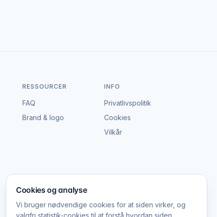
 – vi tager hverken gebyr eller provision, og
 der passer til både event og budget i Roskilde.
RESSOURCER
INFO
FAQ
Privatlivspolitik
Brand & logo
Cookies
Vilkår
Cookies og analyse
Vi bruger nødvendige cookies for at siden virker, og
valgfri statistik-cookies til at forstå hvordan siden