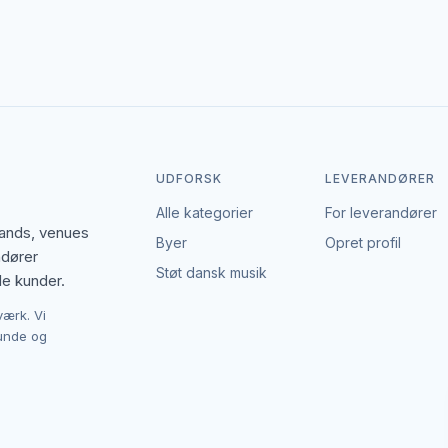
den enkelte leverandør af djs. EventBookingNordic er en åben portal
ghed for at forhandle pris, præcisere leverancen og indgå en aftale,
UDFORSK
LEVERANDØRER
Alle kategorier
For leverandører
bands, venues
Byer
Opret profil
ndører
Støt dansk musik
le kunder.
værk. Vi
kunde og