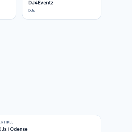
DJ4Eventz
DJs
ARTIKEL
DJs i Odense