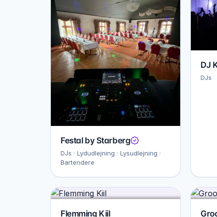
DJ K
DJs
Festal by Starberg
DJs · Lydudlejning · Lysudlejning ·
Bartendere
Flemming Kiil
Gro