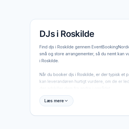
DJs i Roskilde
Find djs i Roskilde gennem EventBookingNordic 
små og store arrangementer, så du nemt kan vur
i Roskilde.
Når du booker djs i Roskilde, er der typisk et 
kan leverandøren hurtigt vurdere, om de er ledi
der adskiller dem fra andre i området.
Læs mere
Roskilde dækker både centrum og omegn, og ma
men også specialister fra nabobyer, der gerne 
i tankerne.