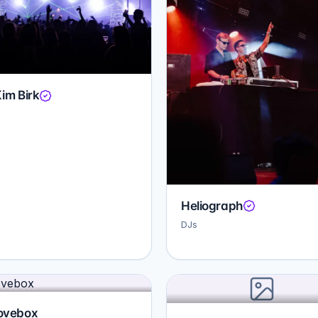
im Birk
Heliograph
DJs
ovebox