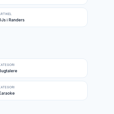
ARTIKEL
DJs i Randers
KATEGORI
Bugtalere
KATEGORI
Karaoke