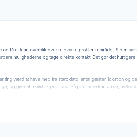
og få et klart overblik over relevante profiler i området. Siden s
dere mulighederne og tage direkte kontakt. Det gør det hurtigere at
par ting værd at have med fra start: dato, antal gæster, lokation o
ge, og give et realistisk pristilbud. På profilerne kan du se, hvilke
nge djs-leverandører arbejder bredt i regionen. Det betyder, at d
dækker området. Det giver flere muligheder, hvis du har en bestemt 