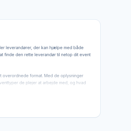
amler leverandører, der kan hjælpe med både
 finde den rette leverandør til netop dit event
g det overordnede format. Med de oplysninger
 eventtyper de plejer at arbejde med, og hvad
u ikke kun finder dem med base i Roskilde,
stil, et bestemt budget eller en speciel ramme