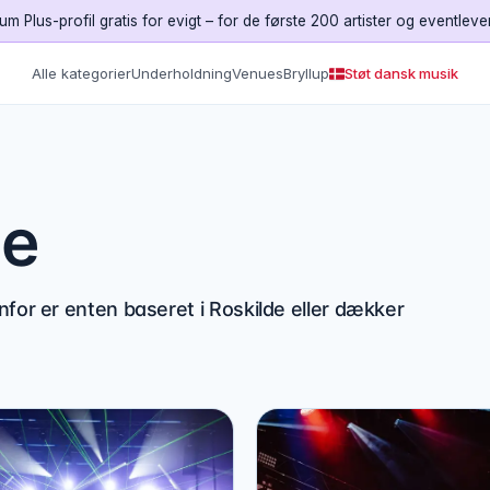
um Plus-profil gratis for evigt – for de første 200 artister og eventleve
Alle kategorier
Underholdning
Venues
Bryllup
Støt dansk musik
de
nfor er enten baseret i Roskilde eller dækker