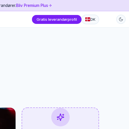
randører.
Bliv Premium Plus
Gratis leverandørprofil
DK