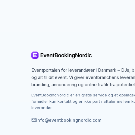
Kontakten foregår altid direkte mellem dig og 
du laver aftalen på egne vilkår. Det giver muli
Eventportalen for leverandører i Danmark – DJs, 
og alt til dit event. Vi giver eventbranchens levera
branding, annoncering og online trafik fra potentiel
EventBookingNordic er en gratis service og et opslags
formidler kun kontakt og er ikke part i aftaler mellem 
leverandør.
info@eventbookingnordic.com