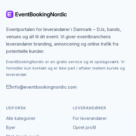
Det betyder, at du ikke kun finder dem med base i
Esbjerg, men også specialister fra nabobyer, der
gerne dækker området. Det giver flere muligheder,
hvis du har en bestemt stil, et bestemt budget eller en
Eventportalen for leverandører i Danmark – DJs, bands,
speciel ramme i tankerne.
venues og alt til dit event. Vi giver eventbranchens
leverandører branding, annoncering og online trafik fra
Kontakten foregår altid direkte mellem dig og den
potentielle kunder.
enkelte leverandør af hoppeborge.
EventBookingNordic er en gratis service og et opslagsværk. Vi
EventBookingNordic er en åben portal – vi tager
formidler kun kontakt og er ikke part i aftaler mellem kunde og
hverken gebyr eller provision, og du laver aftalen på
leverandør.
egne vilkår. Det giver mulighed for at forhandle pris,
præcisere leverancen og indgå en aftale, der passer
info@eventbookingnordic.com
til både event og budget i Esbjerg.
UDFORSK
LEVERANDØRER
Alle kategorier
For leverandører
Byer
Opret profil