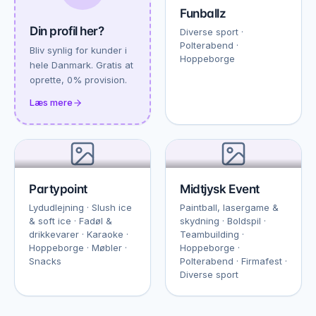
Funballz
Din profil her?
Diverse sport ·
Polterabend ·
Bliv synlig for kunder i
Hoppeborge
hele Danmark. Gratis at
oprette, 0% provision.
Læs mere
Partypoint
Midtjysk Event
Lydudlejning · Slush ice
Paintball, lasergame &
& soft ice · Fadøl &
skydning · Boldspil ·
drikkevarer · Karaoke ·
Teambuilding ·
Hoppeborge · Møbler ·
Hoppeborge ·
Snacks
Polterabend · Firmafest ·
Diverse sport