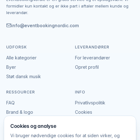
EventBookingNordic er en åben portal – vi tager
formidler kun kontakt og er ikke part i aftaler mellem kunde og
hverken gebyr eller provision, og du laver aftalen på
leverandør.
egne vilkår. Det giver mulighed for at forhandle pris,
præcisere leverancen og indgå en aftale, der passer
info@eventbookingnordic.com
til både event og budget i Horsens.
UDFORSK
LEVERANDØRER
Alle kategorier
For leverandører
Byer
Opret profil
Støt dansk musik
RESSOURCER
INFO
FAQ
Privatlivspolitik
Brand & logo
Cookies
Vilkår
Cookies og analyse
Vi bruger nødvendige cookies for at siden virker, og