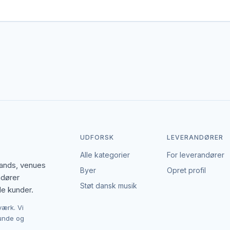
dækker området. Det giver flere muligheder, hvis du har en bestemt 
 den enkelte leverandør af hoppeborge. EventBookingNordic er en åb
Det giver mulighed for at forhandle pris, præcisere leverancen og in
UDFORSK
LEVERANDØRER
Alle kategorier
For leverandører
bands, venues
Byer
Opret profil
ndører
Støt dansk musik
le kunder.
værk. Vi
kunde og