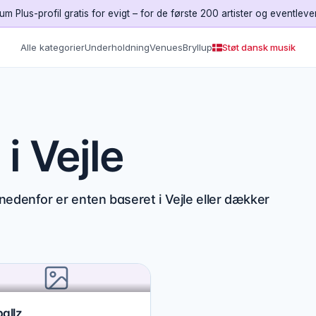
um Plus-profil gratis for evigt – for de første 200 artister og eventleve
Alle kategorier
Underholdning
Venues
Bryllup
Støt dansk musik
i Vejle
nedenfor er enten baseret i Vejle eller dækker
allz