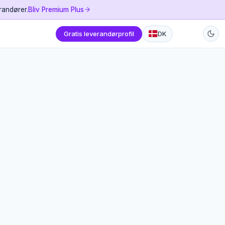
randører.
Bliv Premium Plus
Gratis leverandørprofil
DK