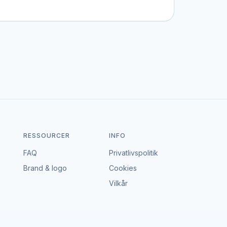
stil, et bestemt budget eller en speciel ramme
en portal – vi tager hverken gebyr eller
dgå en aftale, der passer til både event og
RESSOURCER
INFO
FAQ
Privatlivspolitik
Brand & logo
Cookies
Vilkår