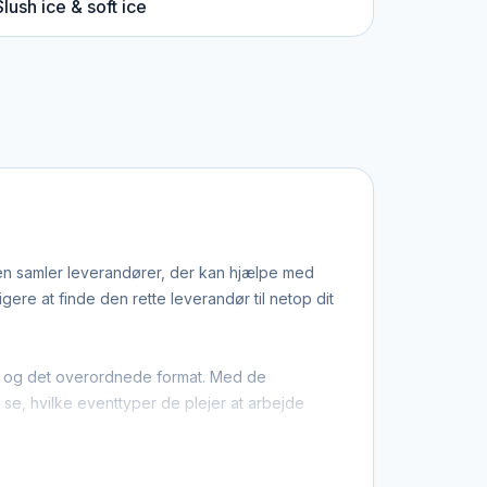
Slush ice & soft ice
den samler leverandører, der kan hjælpe med
re at finde den rette leverandør til netop dit
ion og det overordnede format. Med de
u se, hvilke eventtyper de plejer at arbejde
 at du ikke kun finder dem med base i Vejle,