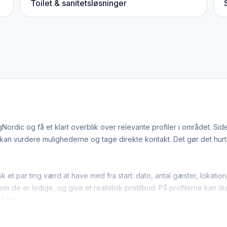
Toilet & sanitetsløsninger
rdic og få et klart overblik over relevante profiler i området. Si
n vurdere mulighederne og tage direkte kontakt. Det gør det hurtige
k et par ting værd at have med fra start: dato, antal gæster, lokat
m de er ledige, og give et realistisk pristilbud. På profilerne kan d
rådet.
 hoppeborge-leverandører arbejder bredt i regionen. Det betyder,