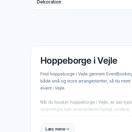
Dekoration
Hoppeborge i Vejle
Find hoppeborge i Vejle gennem EventBookingNo
både små og store arrangementer, så du nemt ka
event i Vejle.
Når du booker hoppeborge i Vejle, er der typis
oplysninger kan leverandøren hurtigt vurdere, o
med, og hvad der adskiller dem fra andre i om
Læs mere
Vejle dækker både centrum og omegn, og mange