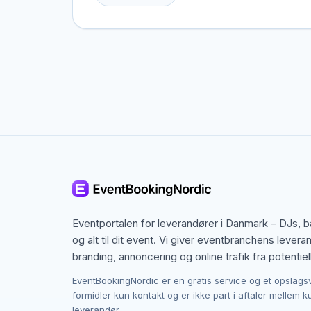
men også specialister fra nabobyer, der gerne 
i tankerne.
Kontakten foregår altid direkte mellem dig og
provision, og du laver aftalen på egne vilkår. 
budget i Vejle.
Eventportalen for leverandører i Danmark – DJs, 
og alt til dit event. Vi giver eventbranchens levera
branding, annoncering og online trafik fra potentiel
EventBookingNordic er en gratis service og et opslags
formidler kun kontakt og er ikke part i aftaler mellem 
leverandør.