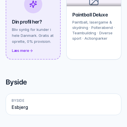
Paintball Deluxe
Din profil her?
Paintball, lasergame &
skydning · Polterabend ·
Bliv synlig for kunder i
Teambuilding · Diverse
hele Danmark. Gratis at
sport · Actionparker
oprette, 0% provision.
Læs mere
Byside
BYSIDE
Esbjerg