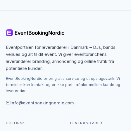
der adskiller dem fra andre i området.
Esbjerg dækker både centrum og omegn, og mange
paintball, lasergame & skydning-leverandører
arbejder bredt i regionen. Det betyder, at du ikke kun
finder dem med base i Esbjerg, men også specialister
fra nabobyer, der gerne dækker området. Det giver
Eventportalen for leverandører i Danmark – DJs, bands,
flere muligheder, hvis du har en bestemt stil, et
venues og alt til dit event. Vi giver eventbranchens
bestemt budget eller en speciel ramme i tankerne.
leverandører branding, annoncering og online trafik fra
potentielle kunder.
Kontakten foregår altid direkte mellem dig og den
EventBookingNordic er en gratis service og et opslagsværk. Vi
enkelte leverandør af paintball, lasergame &
formidler kun kontakt og er ikke part i aftaler mellem kunde og
skydning. EventBookingNordic er en åben portal – vi
leverandør.
tager hverken gebyr eller provision, og du laver
aftalen på egne vilkår. Det giver mulighed for at
info@eventbookingnordic.com
forhandle pris, præcisere leverancen og indgå en
aftale, der passer til både event og budget i Esbjerg.
UDFORSK
LEVERANDØRER