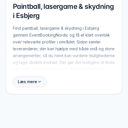
Paintball, lasergame & skydning
i Esbjerg
Find paintball, lasergame & skydning i Esbjerg
gennem EventBookingNordic og få et klart overblik
over relevante profiler i området. Siden samler
leverandører, der kan hjælpe med både små og store
arrangementer, så du nemt kan vurdere mulighederne
og tage direkte kontakt. Det gør det hurtigere at finde
den rette leverandør til netop dit event i Esbjerg.
Læs mere
Når du booker paintball, lasergame & skydning i
Esbjerg, er der typisk et par ting værd at have med
fra start: dato, antal gæster, lokation og det
overordnede format. Med de oplysninger kan
leverandøren hurtigt vurdere, om de er ledige, og
give et realistisk pristilbud. På profilerne kan du se,
hvilke eventtyper de plejer at arbejde med, og hvad