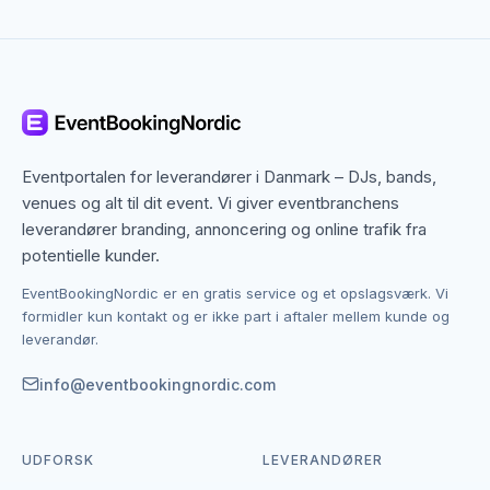
der adskiller dem fra andre i området.
Odense dækker både centrum og omegn, og mange
paintball, lasergame & skydning-leverandører
arbejder bredt i regionen. Det betyder, at du ikke kun
finder dem med base i Odense, men også specialister
fra nabobyer, der gerne dækker området. Det giver
Eventportalen for leverandører i Danmark – DJs, bands,
flere muligheder, hvis du har en bestemt stil, et
venues og alt til dit event. Vi giver eventbranchens
bestemt budget eller en speciel ramme i tankerne.
leverandører branding, annoncering og online trafik fra
potentielle kunder.
Kontakten foregår altid direkte mellem dig og den
EventBookingNordic er en gratis service og et opslagsværk. Vi
enkelte leverandør af paintball, lasergame &
formidler kun kontakt og er ikke part i aftaler mellem kunde og
skydning. EventBookingNordic er en åben portal – vi
leverandør.
tager hverken gebyr eller provision, og du laver
aftalen på egne vilkår. Det giver mulighed for at
info@eventbookingnordic.com
forhandle pris, præcisere leverancen og indgå en
aftale, der passer til både event og budget i Odense.
UDFORSK
LEVERANDØRER