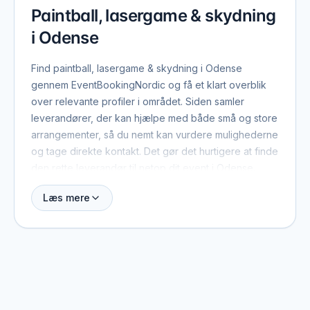
Paintball, lasergame & skydning
i Odense
Find paintball, lasergame & skydning i Odense
gennem EventBookingNordic og få et klart overblik
over relevante profiler i området. Siden samler
leverandører, der kan hjælpe med både små og store
arrangementer, så du nemt kan vurdere mulighederne
og tage direkte kontakt. Det gør det hurtigere at finde
den rette leverandør til netop dit event i Odense.
Læs mere
Når du booker paintball, lasergame & skydning i
Odense, er der typisk et par ting værd at have med
fra start: dato, antal gæster, lokation og det
overordnede format. Med de oplysninger kan
leverandøren hurtigt vurdere, om de er ledige, og
give et realistisk pristilbud. På profilerne kan du se,
hvilke eventtyper de plejer at arbejde med, og hvad