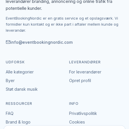
leverandører branding, annoncering og online trafik fra
potentielle kunder.
Kontakten foregår altid direkte mellem dig og den
EventBookingNordic er en gratis service og et opslagsværk. Vi
enkelte leverandør af paintball, lasergame &
formidler kun kontakt og er ikke part i aftaler mellem kunde og
skydning. EventBookingNordic er en åben portal – vi
leverandør.
tager hverken gebyr eller provision, og du laver
aftalen på egne vilkår. Det giver mulighed for at
info@eventbookingnordic.com
forhandle pris, præcisere leverancen og indgå en
aftale, der passer til både event og budget i Horsens.
UDFORSK
LEVERANDØRER
Alle kategorier
For leverandører
Byer
Opret profil
Støt dansk musik
RESSOURCER
INFO
FAQ
Privatlivspolitik
Brand & logo
Cookies