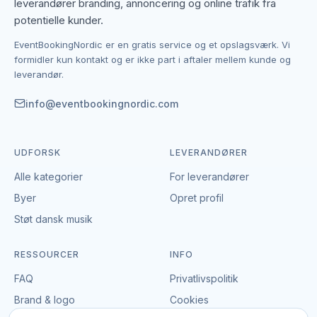
leverandører branding, annoncering og online trafik fra
potentielle kunder.
Kontakten foregår altid direkte mellem dig og den
EventBookingNordic er en gratis service og et opslagsværk. Vi
enkelte leverandør af paintball, lasergame &
formidler kun kontakt og er ikke part i aftaler mellem kunde og
skydning. EventBookingNordic er en åben portal – vi
leverandør.
tager hverken gebyr eller provision, og du laver
aftalen på egne vilkår. Det giver mulighed for at
info@eventbookingnordic.com
forhandle pris, præcisere leverancen og indgå en
aftale, der passer til både event og budget i Aarhus.
UDFORSK
LEVERANDØRER
Alle kategorier
For leverandører
Byer
Opret profil
Støt dansk musik
RESSOURCER
INFO
FAQ
Privatlivspolitik
Brand & logo
Cookies