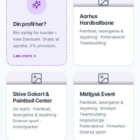
Aarhus
Hardballbane
Din profil her?
Paintball, lasergame &
Bliv synlig for kunder i
skydning · Polterabend ·
hele Danmark. Gratis at
Teambuilding
oprette, 0% provision.
Læs mere
Skive Gokart &
Midtjysk Event
Paintball Center
Paintball, lasergame &
skydning · Boldspil ·
Go-karts · Paintball,
Teambuilding ·
lasergame & skydning ·
Hoppeborge ·
Diverse sport ·
Polterabend · Firmafest ·
Actionparker
Diverse sport