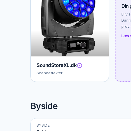
Din 
Bliv 
Danma
provi
Læs 
SoundStoreXL.dk
Sceneeffekter
Byside
BYSIDE