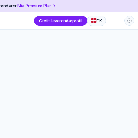
randører.
Bliv Premium Plus
Gratis leverandørprofil
DK