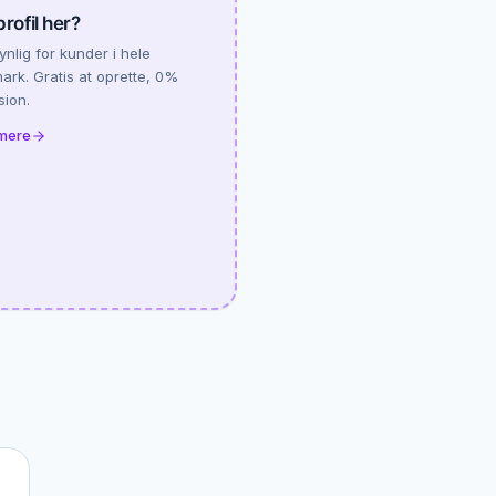
profil her?
synlig for kunder i hele
rk. Gratis at oprette, 0%
sion.
mere