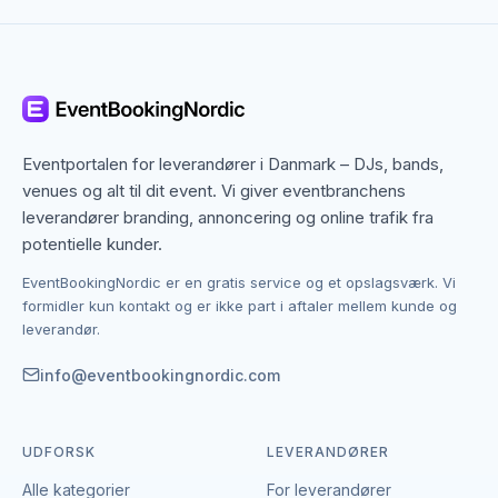
Herning dækker både centrum og omegn, og mange
sceneeffekter-leverandører arbejder bredt i
regionen. Det betyder, at du ikke kun finder dem med
base i Herning, men også specialister fra nabobyer,
der gerne dækker området. Det giver flere
muligheder, hvis du har en bestemt stil, et bestemt
Eventportalen for leverandører i Danmark – DJs, bands,
budget eller en speciel ramme i tankerne.
venues og alt til dit event. Vi giver eventbranchens
leverandører branding, annoncering og online trafik fra
Kontakten foregår altid direkte mellem dig og den
potentielle kunder.
enkelte leverandør af sceneeffekter.
EventBookingNordic er en gratis service og et opslagsværk. Vi
EventBookingNordic er en åben portal – vi tager
formidler kun kontakt og er ikke part i aftaler mellem kunde og
hverken gebyr eller provision, og du laver aftalen på
leverandør.
egne vilkår. Det giver mulighed for at forhandle pris,
præcisere leverancen og indgå en aftale, der passer
info@eventbookingnordic.com
til både event og budget i Herning.
UDFORSK
LEVERANDØRER
Alle kategorier
For leverandører