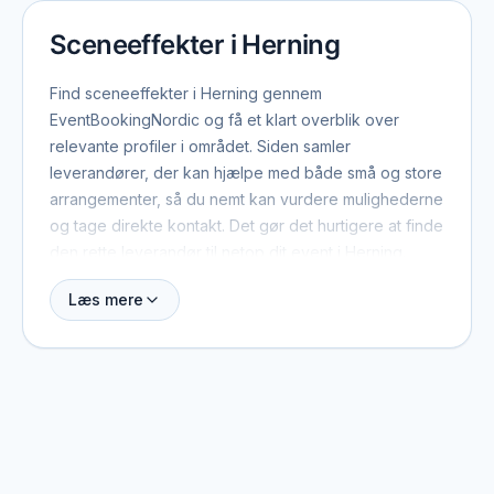
Sceneeffekter i Herning
Find sceneeffekter i Herning gennem
EventBookingNordic og få et klart overblik over
relevante profiler i området. Siden samler
leverandører, der kan hjælpe med både små og store
arrangementer, så du nemt kan vurdere mulighederne
og tage direkte kontakt. Det gør det hurtigere at finde
den rette leverandør til netop dit event i Herning.
Læs mere
Når du booker sceneeffekter i Herning, er der typisk
et par ting værd at have med fra start: dato, antal
gæster, lokation og det overordnede format. Med de
oplysninger kan leverandøren hurtigt vurdere, om de
er ledige, og give et realistisk pristilbud. På profilerne
kan du se, hvilke eventtyper de plejer at arbejde
med, og hvad der adskiller dem fra andre i området.